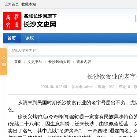
设为首页
收藏本站
首页
论坛
首页
文史书丛
长沙风物大观
查看内容
长沙饮食业的老字
2008-10-10 23:08
|
发布者:
admin
|
查看:
1062
|
评论: 0
|
原
长
›
›
›
›
从清末到民国时期长沙饮食行业的老字号层出不穷，尤以“徐
色。
徐长兴烤鸭店(今奇峰阁酒家)是一家富有民族风味特色的清
(光绪二十八年)，因生意纠纷，迁来长沙，由徐佩斋经营，
卖出了名气，其中尤以“吊炉烤鸭”、“一鸭四吃”遐迩闻名