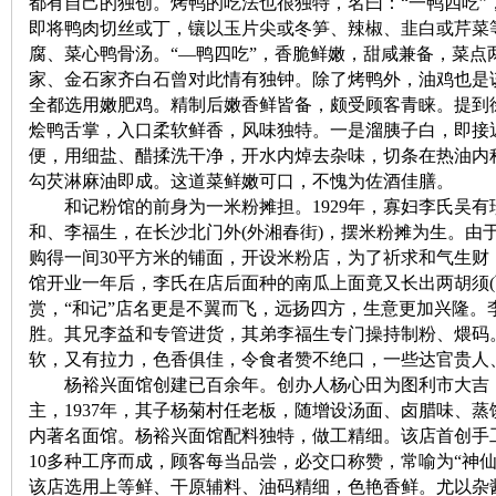
都有自己的独创。烤鸭的吃法也很独特，名曰：“一鸭四吃”
即将鸭肉切丝或丁，镶以玉片尖或冬笋、辣椒、韭白或芹菜
沙
腐、菜心鸭骨汤。“—鸭四吃”，香脆鲜嫩，甜咸兼备，菜点
家、金石家齐白石曾对此情有独钟。除了烤鸭外，油鸡也是
全都选用嫩肥鸡。精制后嫩香鲜皆备，颇受顾客青睐。提到
烩鸭舌掌，入口柔软鲜香，风味独特。一是溜胰子白，即接
便，用细盐、醋揉洗干净，开水内焯去杂味，切条在热油内
勾芡淋麻油即成。这道菜鲜嫩可口，不愧为佐酒佳膳。
和记粉馆的前身为一米粉摊担。1929年，寡妇李氏吴有
和、李福生，在长沙北门外(外湘春街)，摆米粉摊为生。由
购得一间30平方米的铺面，开设米粉店，为了祈求和气生财
文
馆开业一年后，李氏在店后面种的南瓜上面竟又长出两胡须(
赏，“和记”店名更是不翼而飞，远扬四方，生意更加兴隆。
胜。其兄李益和专管进货，其弟李福生专门操持制粉、煨码
软，又有拉力，色香俱佳，令食者赞不绝口，一些达官贵人
杨裕兴面馆创建已百余年。创办人杨心田为图利市大吉，
主，1937年，其子杨菊村任老板，随增设汤面、卤腊味、
内著名面馆。杨裕兴面馆配料独特，做工精细。该店首创手
10多种工序而成，顾客每当品尝，必交口称赞，常喻为“神
该店选用上等鲜、干原辅料、油码精细，色艳香鲜。尤以杂
库