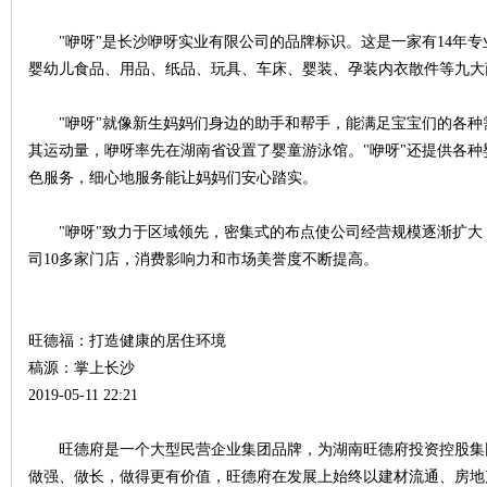
"咿呀"是长沙咿呀实业有限公司的品牌标识。这是一家有14年专
沙
婴幼儿食品、用品、纸品、玩具、车床、婴装、孕装内衣散件等九大
"咿呀"就像新生妈妈们身边的助手和帮手，能满足宝宝们的各种
其运动量，咿呀率先在湖南省设置了婴童游泳馆。"咿呀"还提供各
色服务，细心地服务能让妈妈们安心踏实。
"咿呀"致力于区域领先，密集式的布点使公司经营规模逐渐扩大，
司10多家门店，消费影响力和市场美誉度不断提高。
文
旺德福：打造健康的居住环境
稿源：掌上长沙
2019-05-11 22:21
旺德府是一个大型民营企业集团品牌，为湖南旺德府投资控股集
做强、做长，做得更有价值，旺德府在发展上始终以建材流通、房地
库