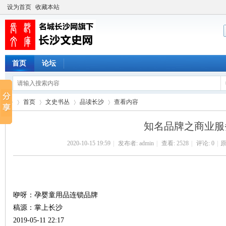
设为首页
收藏本站
首页
论坛
首页
文史书丛
品读长沙
查看内容
知名品牌之商业服
2020-10-15 19:59
|
发布者:
admin
|
查看:
2528
|
评论: 0
|
原
长
›
›
›
›
咿呀：孕婴童用品连锁品牌
稿源：掌上长沙
2019-05-11 22:17