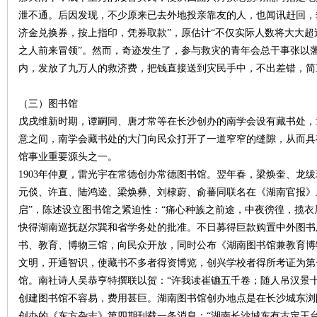
泄不通。后因发现，不少原来已去外地投亲靠友的人，也闻讯赶回，
济金兑换券，按上指印，凭券取款”，原估计“不仅实际人数将大大
~
之人前来冒领”。然而，奇迹发生了，参与救灾的青年会总干事张以
内，发放了九万人的救济费，把钱直接送到灾民手中，不出差错，简直是神
（三）图书馆
戊戌维新时期，谭嗣同、唐才常等在长沙创办的南学会设有藏书处，
意之间，南学会藏书处的大门向民众打开了一道窄窄的缝隙，从而具
馆事业重要源头之一。
1903年仲夏，雷光宇在常德创办常德图书馆。翌年春，梁焕奎、龙
名
元倓、许直、陆鸿逵、梁焕彝、刘棣蔚、俞蕃同联名在《湖南官报》
启”，陈述设立图书馆之紧迫性：“痛心种族之前途，中夜徬徨，揽衣
快得湖南巡抚赵尔巽和省学务处的批准。不日募得巨款购置中外图书
书、教育、博物三馆，向民众开放，同时公布《湖南图书馆兼教育博物
文明，开通智识，使藏书不多者得资博览，创兴学校者得所考证为第一
馆。南社诗人吴恭亨特撰联以贺：“许我读崔镳五千卷；随人吊汉景十
创建图书馆不容易，费用甚巨。湖南图书馆创办地点是在长沙城东浏阳
创办的《东方杂志》第四期刊载一条消息：“湖南长沙城东有古定王