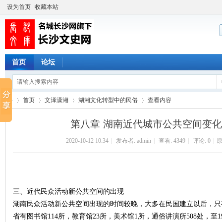
设为首页
收藏本站
首页
论坛
首页
文泽潇湘
湖湘文化转型中的民俗
查看内容
第八章 湖南近代城市公共空间变
2020-10-12 10:34
|
发布者:
admin
|
查看:
4349
|
评论: 0
|
原
长
›
›
›
›
三、近代民众活动新公共空间的出现
湖南民众活动新公共空间出现的时间较晚，大多在民国建立以后，只有
省有图书馆114所，教育馆23所，美术馆1所，通俗讲演所508处，至1