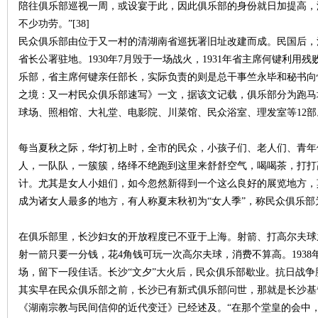
陪往俱乐部巡视一周，或设宴于此，因此俱乐部的身份就日加提高，
不少功劳。”[38]
民众俱乐部由位于又一村的清湖南省巡抚署旧址改建而成。民国后，
省长公署驻地。1930年7月毁于一场战火，1931年省主席何键利用残
乐部，省主席何键亲任部长，实际负责的则是总干事竺永毕和秘书向
之境：又一村民众俱乐部速写》一文，据该文记载，俱乐部分为跑马
球场、照相馆、大礼堂、电影院、川菜馆、民众浴室、理发室等12
每当夏秋之际，华灯初上时，全市的民众，小孩子们、老人们、青年
人，一队队，一簇簇，络绎不绝跑到这里来舒舒空气，喝喝茶，打打
计。尤其是女人小姐们，如今忽然新得到一个这么良好的展览地方，
成为诸女人最多的地方，有人称夏末秋初为“女人季”，称民众俱乐部为“
在俱乐部里，长沙妇女的开放程度已不亚于上海。射箭、打高尔夫球
射一箭只要一分钱，花4角钱可玩一次高尔夫球，消费不算高。193
场，留下一段佳话。长沙“文夕”大火后，民众俱乐部歇业。抗日战
其实早在民众俱乐部之前，长沙已有新式俱乐部问世，那就是长沙基
《湖南宗教与民间信仰的近代变迁》已经述及。“在那个堂皇的会中