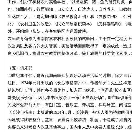
工作，创办了枫林农村实验学校，“以出蔬菜、猪、鱼为研究对象，向
作，知而能行，行而能知，自立立人，自达达人，自养养人，自教教人
生达数百人。四是定期刊印《农民教育汇刊》和《农教旬刊》，针对
材》《农村卫生的改造》《民众简易常识读本》《怎样选稻种》《电
外，还组织电影队，在各实验区内巡回放映。
农民教育馆作为湖南探索农村社会改良的试验田，由于在一定程度上
政当局以及各方的大力赞襄，实验活动因而取得了一定的成效，造成
良乡风旧俗，推进农村教育的整体改革，提升农民的科学文化素质，均
（五）俱乐部
20世纪30年代，是近代湖南民众新娱乐活动最活跃的时期，除大量
注目。1934年元月出版的《长沙市指南》中，作者邹欠白先生这样
借以增进友谊，并作办公后休养，加入正当娱乐。”他还说“长沙市
殊失娱乐价值”，因此本书只收录了一家“正当娱乐场”，即市民俱乐
民党市党部前大厅，有图书室、音乐室、弈棋室、乒乓球室、阅报室
《长沙市指南》出版后的1934年3月，长沙另一被湘人引为骄傲的俱
为建筑得比较整齐，堂皇，设置得比较清洁，壮丽，于是成了湘省内
央要员来湘考察内政及其他事业，国内名人及中央要人道经长沙，或