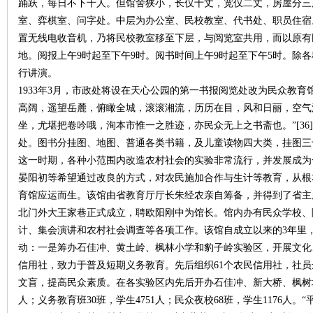
踊跃，每日不下千人。但馆舍狭小，长仅十丈，宽仅二丈，房屋分三
室、弈棋室、问字处。中层为办公室、民校教室、代书处、职员住宿。
置无线电收音机，乃将民校教室移至下层，与阅览室共用，而以原有
站
地。阅报上午9时起至下午9时。阅书时间上午9时起至下午5时。除
行讲演。
1933年3月，市政处将设在天心公园的第一书报阅览处改为民众教育
高阔，遥望岳麓，俯瞰全城，滚滚湘流，历历在目，风和日丽，空气
坐，尤堪把卷吟哦，洵本市惟一之胜迹，亦民众无上之书斋也。”[3
处。图书分挂图、地图、普通各类书籍，及儿童读物四大类，挂图三
这一时期，各种小范围内改造农村社会的实验非常流行，并发展成为
晏阳初等希望通过改良的方式，对农民施加合作与生计等教育，从根
育馆应运而生。该馆由省教育厅厅长朱经农亲自筹备，并得到了省主席
北门外大王家巷正式成立，聘欧阳刚中为馆长。馆内办有民众学校、
计、集会演讲和农村社会调查等各项工作。该馆自成立以来的3年里
动：一是筹办石佳冲、黄土岭、枫林小学和豹子岭实验区，开展文化
信用社，致力于普及短期义务教育。先后组织61个农民信用社，社员
文盲，提高民众素质。在各实验区内先后开办石佳冲、新大桥、枫树坪
人；义务教育班30班，学生4751人；民众夜校68班，学生1176人