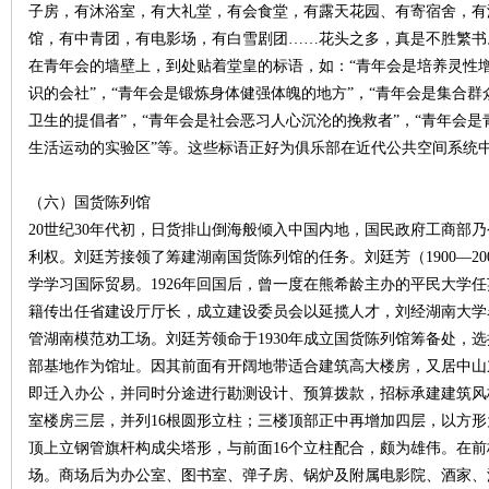
子房，有沐浴室，有大礼堂，有会食堂，有露天花园、有寄宿舍，有
馆，有中青团，有电影场，有白雪剧团……花头之多，真是不胜繁书。”
在青年会的墙壁上，到处贴着堂皇的标语，如：“青年会是培养灵性增
识的会社”，“青年会是锻炼身体健强体魄的地方”，“青年会是集合群
卫生的提倡者”，“青年会是社会恶习人心沉沦的挽救者”，“青年会是
生活运动的实验区”等。这些标语正好为俱乐部在近代公共空间系统
（六）国货陈列馆
20世纪30年代初，日货排山倒海般倾入中国内地，国民政府工商部
利权。刘廷芳接领了筹建湖南国货陈列馆的任务。刘廷芳（1900—2
学学习国际贸易。1926年回国后，曾一度在熊希龄主办的平民大学任
籍传出任省建设厅厅长，成立建设委员会以延揽人才，刘经湖南大学
管湖南模范劝工场。刘廷芳领命于1930年成立国货陈列馆筹备处，
部基地作为馆址。因其前面有开阔地带适合建筑高大楼房，又居中山
即迁入办公，并同时分途进行勘测设计、预算拨款，招标承建建筑风
室楼房三层，并列16根圆形立柱；三楼顶部正中再增加四层，以方
顶上立钢管旗杆构成尖塔形，与前面16个立柱配合，颇为雄伟。在
场。商场后为办公室、图书室、弹子房、锅炉及附属电影院、酒家、