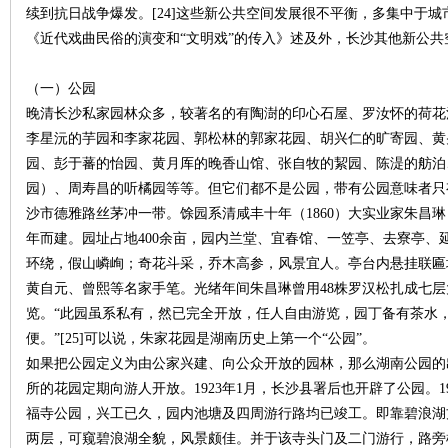
续到抗日战争爆发。[24]这些新公共空间发展很不平衡，多集中于
《近代戏曲民俗的演变和“文明戏”的传入》述及外，长沙其他新公共
沙
（一）公园
晚清长沙私家园林众多，较著名的有陶澍的印心石屋、罗汝怀的荷花
李星沅的芋园和李家花园、郭松林的郭家花园、胡兴仁的旷寄园、黄
园、彭于蕃的怡园、黄月厍的晚香山馆、张自牧的絜园、陈湜的舫泊
园）、周寿昌的听橘园等等。但它们都不是公园，带有公园意味者只
沙市德雅路丝茅冲一带。馀园系清咸丰十年（1860）大实业家朱昌琳（
年而建。园址占地400余亩，园内兰堂、宜春馆、一笠亭、去寮亭、
文
环绕，假山嶙峋；奇花斗采，乔木高参，风景宜人。亭台内悬挂联匾
黄自元、曾熙等名家手笔。光绪年间朱昌琳曾用48株罗汉松扎成七
览。“此园虽系私有，然已完全开放，任人自由游览，园丁备有茶水
便。”[25]可以说，朱家花园是湖南历史上第一个“公园”。
如果把公园定义为由公家兴建、向公众开放的园林，那么湖南公园的出
所的花园定期向游人开放。1923年1月，长沙县署后也开辟了公园。1
福寺公园，兴工已久，园内池塘及四周游行路均已竣工。即靠碧浪湖
两层，可窥碧浪湖全貌，风景颇佳。并于该寺头门及二门游行，路旁
库