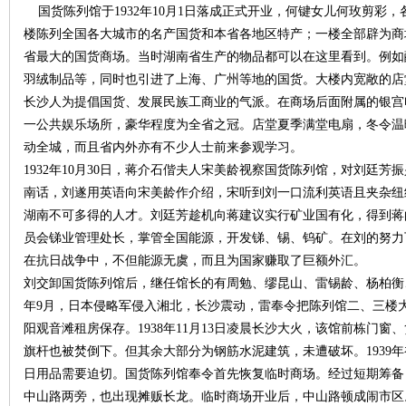
国货陈列馆于1932年10月1日落成正式开业，何键女儿何玫剪彩
楼陈列全国各大城市的名产国货和本省各地区特产；一楼全部辟为商
省最大的国货商场。当时湖南省生产的物品都可以在这里看到。例如
羽绒制品等，同时也引进了上海、广州等地的国货。大楼内宽敞的店堂
长沙人为提倡国货、发展民族工商业的气派。在商场后面附属的银宫
一公共娱乐场所，豪华程度为全省之冠。店堂夏季满堂电扇，冬令温
动全城，而且省内外亦有不少人士前来参观学习。
1932年10月30日，蒋介石偕夫人宋美龄视察国货陈列馆，对刘廷
南话，刘遂用英语向宋美龄作介绍，宋听到刘一口流利英语且夹杂纽
湖南不可多得的人才。刘廷芳趁机向蒋建议实行矿业国有化，得到蒋
员会锑业管理处长，掌管全国能源，开发锑、锡、钨矿。在刘的努力
在抗日战争中，不但能源无虞，而且为国家赚取了巨额外汇。
刘交卸国货陈列馆后，继任馆长的有周勉、缪昆山、雷锡龄、杨柏衡、袁
年9月，日本侵略军侵入湘北，长沙震动，雷奉令把陈列馆二、三楼
阳观音滩租房保存。1938年11月13日凌晨长沙大火，该馆前栋门
旗杆也被焚倒下。但其余大部分为钢筋水泥建筑，未遭破坏。1939
日用品需要迫切。国货陈列馆奉令首先恢复临时商场。经过短期筹备
中山路两旁，也出现摊贩长龙。临时商场开业后，中山路顿成闹市区。