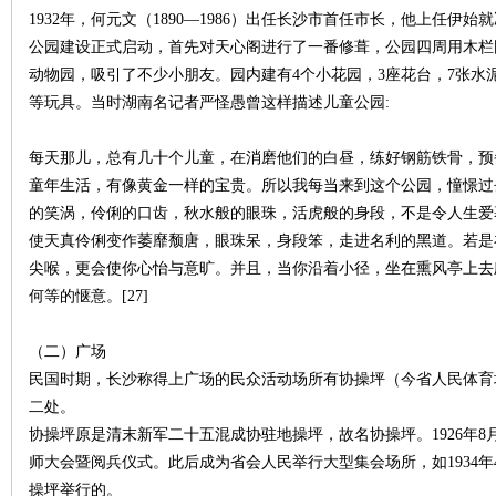
1932年，何元文（1890—1986）出任长沙市首任市长，他上任伊
公园建设正式启动，首先对天心阁进行了一番修葺，公园四周用木栏
动物园，吸引了不少小朋友。园内建有4个小花园，3座花台，7张水
等玩具。当时湖南名记者严怪愚曾这样描述儿童公园:
每天那儿，总有几十个儿童，在消磨他们的白昼，练好钢筋铁骨，预
沙
童年生活，有像黄金一样的宝贵。所以我每当来到这个公园，憧憬过
的笑涡，伶俐的口齿，秋水般的眼珠，活虎般的身段，不是令人生爱
使天真伶俐变作萎靡颓唐，眼珠呆，身段笨，走进名利的黑道。若是
尖喉，更会使你心怡与意旷。并且，当你沿着小径，坐在熏风亭上去
何等的惬意。[27]
（二）广场
民国时期，长沙称得上广场的民众活动场所有协操坪（今省人民体育
文
二处。
协操坪原是清末新军二十五混成协驻地操坪，故名协操坪。1926年8
师大会暨阅兵仪式。此后成为省会人民举行大型集会场所，如1934
操坪举行的。