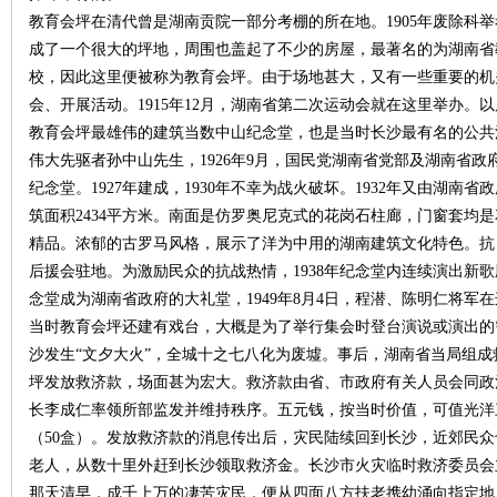
教育会坪在清代曾是湖南贡院一部分考棚的所在地。1905年废除科
成了一个很大的坪地，周围也盖起了不少的房屋，最著名的为湖南省
校，因此这里便被称为教育会坪。由于场地甚大，又有一些重要的机
会、开展活动。1915年12月，湖南省第二次运动会就在这里举办。
史
教育会坪最雄伟的建筑当数中山纪念堂，也是当时长沙最有名的公共
伟大先驱者孙中山先生，1926年9月，国民党湖南省党部及湖南省
纪念堂。1927年建成，1930年不幸为战火破坏。1932年又由湖
筑面积2434平方米。南面是仿罗奥尼克式的花岗石柱廊，门窗套均
精品。浓郁的古罗马风格，展示了洋为中用的湖南建筑文化特色。抗
后援会驻地。为激励民众的抗战热情，1938年纪念堂内连续演出新
念堂成为湖南省政府的大礼堂，1949年8月4日，程潜、陈明仁将军
当时教育会坪还建有戏台，大概是为了举行集会时登台演说或演出的需要
网
沙发生“文夕大火”，全城十之七八化为废墟。事后，湖南省当局组
坪发放救济款，场面甚为宏大。救济款由省、市政府有关人员会同政
长李成仁率领所部监发并维持秩序。五元钱，按当时价值，可值光洋三
（50盒）。发放救济款的消息传出后，灾民陆续回到长沙，近郊民
老人，从数十里外赶到长沙领取救济金。长沙市火灾临时救济委员会
那天清早，成千上万的凄苦灾民，便从四面八方扶老携幼涌向指定地