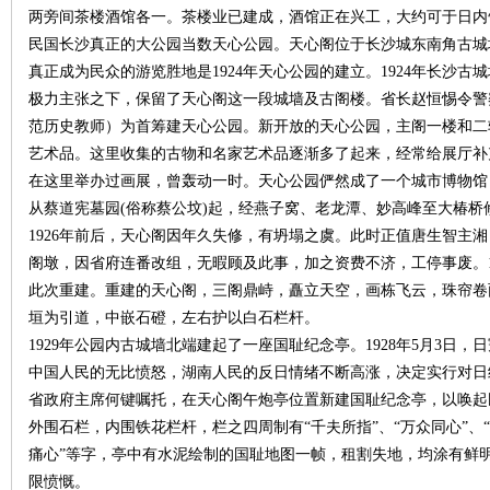
两旁间茶楼酒馆各一。茶楼业已建成，酒馆正在兴工，大约可于日内告竣
民国长沙真正的大公园当数天心公园。天心阁位于长沙城东南角古城
真正成为民众的游览胜地是1924年天心公园的建立。1924年长沙
极力主张之下，保留了天心阁这一段城墙及古阁楼。省长赵恒惕令警
范历史教师）为首筹建天心公园。新开放的天心公园，主阁一楼和二
艺术品。这里收集的古物和名家艺术品逐渐多了起来，经常给展厅补
在这里举办过画展，曾轰动一时。天心公园俨然成了一个城市博物馆
从蔡道宪墓园(俗称蔡公坟)起，经燕子窝、老龙潭、妙高峰至大椿桥
|
1926年前后，天心阁因年久失修，有坍塌之虞。此时正值唐生智主
阁墩，因省府连番改组，无暇顾及此事，加之资费不济，工停事废。19
此次重建。重建的天心阁，三阁鼎峙，矗立天空，画栋飞云，珠帘卷
垣为引道，中嵌石磴，左右护以白石栏杆。
1929年公园内古城墙北端建起了一座国耻纪念亭。1928年5月3日
中国人民的无比愤怒，湖南人民的反日情绪不断高涨，决定实行对日经
省政府主席何键嘱托，在天心阁午炮亭位置新建国耻纪念亭，以唤起
外围石栏，内围铁花栏杆，栏之四周制有“千夫所指”、“万众同心”、“
长
痛心”等字，亭中有水泥绘制的国耻地图一帧，租割失地，均涂有鲜
限愤慨。