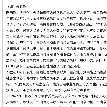
（四）教育馆
图书馆、博物馆、教育馆被誉为民国长沙三大社会大课堂。教育馆先
早在1911年10月，长沙响应武昌起义，宣告独立，长沙何劲、徐
育会，举行通俗讲演，深得都督府赞成。[33]都督谭延闿认为“当
下
人民，昧于民族大义者，尚居大多数，非有专事宣传之机构努力讲演，
督府演说部，每日发放讲演之材料，发行《湖南演说报》，后更名为
育报》。1912年冬，开办湖南通俗讲演员养成所一班。1913年冬，
芗铭督湘，何劲以事下狱，郭李成继之，改为通俗图书编辑所，以模
换，至1922年赵恒惕主湘时始定名为通俗教育馆。该馆名称凡7变，
之历程，逐渐由简而繁，而完善，惜为经费所限，规模不大。到193
约8000余份，还在定王台旧址增设了书报阅览分处。
20世纪30年代以来，随着社会教育的呼声日益高涨，湖南省当局也
分
社会之利器，补助学校教育之所不及，足以救济普通一般失学之人民
钜”，“凡民众文化水准之提高，地方自治事业之促进，人民生计副
活动，无一不需兼筹并顾。”[35]因此决议成立民众教育馆。
1932年2月，长沙市民众教育委员会决定设立民众教育馆，制定了规
人为馆长。馆址设在中山路先锋厅刚落成不久的中山亭钟楼。中山亭