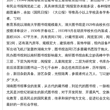
另外，1914年湖南省教育会建有省立通俗教育图书馆，“新旧图书，
有民众书报阅览处二处，其具体情况是“阅报室亦未能多设，各种报
颇普遍外，余如《国民日报》《大公报》等惟高小以上学校及各学务
者。”[30]
教育系统以湖南大学图书馆规模最大。湖大图书馆是1929年由校长
授蔡泽奉设计，1930年开春动工，1933年9月在胡庶华校长任内落
面积1026．67平方米。共有房间17间，计藏书室4间，阅览室2间
网
室2间，还有蒸汽房等。规模宏大，建筑雄伟，装饰华丽，馆内设备均采
军出动飞机27架轰炸湖南大学，图书馆连同5万多册藏书悉毁于炮火
民办图书馆则以南轩图书馆影响最大。南轩图书馆由私立妙高峰中学校
三层，下层为阅书室，阅报室，儿童阅览室，二层为研究室，书库办
前后添置新旧图书达一万七千余种，杂志也有四百余种，历年报纸，也都
台，新旧杂剧具备。游艺杂耍，光怪陆离，参观者何止万人。”[32]妙
夕”大火。
湖南图书馆事业的发展，从古代的藏书楼，到近代的图书馆，一脉相
旗
尤其是20世纪初诞生的新式图书馆，对于开发民智、开通风气、交
化教育，提高民众的国民素质，传承和保护地方文化，促进社会文化
最好的一所社会学校。