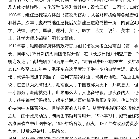
城
及人体动植模型、光化等学仪器列置其中，设馆三所，曰图书，曰教
1905年，继任巡抚端方将图书馆改为官办，从省财库拨给筹备经费银
和器具。次年，庞鸿书继任巡抚后又新建三层藏书楼一所，阅览室4
学、法律、政治、军事、理科、实业、医学、艺文、说部、美术、汇书
士、经学大师皮锡瑞任图书馆纂修。
1912年春，湖南都督府将清政府官办图书馆改为省立湖南图书馆，
长。同年3月15日新的湖南图书馆开馆，在《长沙日报》刊登广告：
明之发达，当以先研学问为第一主义。”时有藏书8000部左右，次年增
长
1912年秋至1913年春，毛泽东在这里度过了半年多的自学生涯。
馆，就像牛闯进了菜园子，尝到了菜的味道，就拼命地吃。”在这里
说，过去认为湘潭很大，湖南很大，中国被称为天下，那就更大，但
一小部分，湖南就更小。世界那么大，人也多得很。那么多的人，他
人，很多都生活得很苦，很多普通老百姓都受着压迫剥削。他认为这
心要为中国痛苦的人、世界痛苦的人服务”。从青年毛泽东的这段经
之后，由于政局动荡，湖南图书馆时停时开。1923年3月，藏书全移
名湖南省立中山图书馆。1930年馆舍毁于战火。1931年省政府委
沙
气象。以后6易馆址、3易馆名。