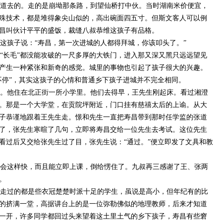
道去的。走的是崩坳那条路，到望仙桥打中伙。当时湖南米价便宜，
殊技术，都是堆得象尖山似的，高出碗面四五寸。但斯文客人可以例
昌叫伙计平平的盛饭，裁缝八叔恭维这孩子有品格。
这孩子说：
“寿昌，第一次进城的人都得拜城，你该叩头了。”
“长毛”都没能攻破的一尺多厚的大铁门，进入那又深又黑只远远望见
产生一种紧张和新奇的感觉。城里的事物也引起了孩子很大的兴趣。
不停”，其实这孩子的心情和普通乡下孩子进城并不完全相同。
。他住在北正街一所小学里。他们去得早，王先生刚起床。看过湘澄
。那是一个大学堂，在贡院坪附近，门口挂有慈禧太后的上谕。从大
子恭谨地跟着王先生走。憬和先生一直把寿昌带到那时任学监的张道
了，张先生寒暄了几句，立即将寿昌交给一位先生去考试。这位先生
看过后又交给张先生过了目，张先生说：
“通过。”便立即发了文具和教
会这样快，而且能立即上课，倒给愣住了。九叔再三感谢了王、张两
。
走过的都是些衣冠楚楚时派十足的学生，虽说是高小，但年纪有的比
的挤满一堂，高据讲台上的是一位弥勒佛似的地理教师，后来才知道
一开，许多同学都回过头来望着这土里土气的乡下孩子，寿昌有些窘