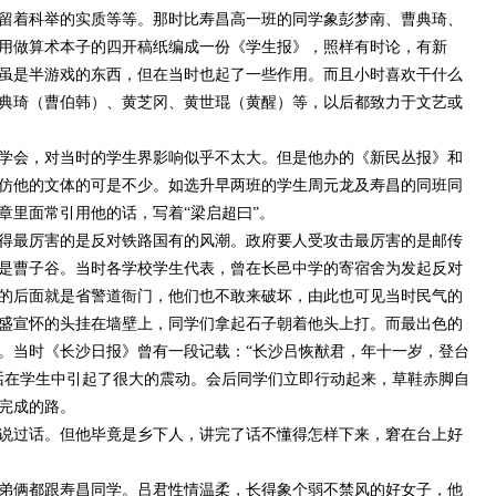
留着科举的实质等等。那时比寿昌高一班的同学象彭梦南、曹典琦、
用做算术本子的四开稿纸编成一份《学生报》，照样有时论，有新
虽是半游戏的东西，但在当时也起了一些作用。而且小时喜欢干什么
典琦（曹伯韩）、黄芝冈、黄世琨（黄醒）等，以后都致力于文艺或
学会，对当时的学生界影响似乎不太大。但是他办的《新民丛报》和
仿他的文体的可是不少。如选升早两班的学生周元龙及寿昌的同班同
章里面常引用他的话，写着
“梁启超曰”。
得最厉害的是反对铁路国有的风潮。政府要人受攻击最厉害的是邮传
是曹子谷。当时各学校学生代表，曾在长邑中学的寄宿舍为发起反对
的后面就是省警道衙门，他们也不敢来破坏，由此也可见当时民气的
盛宣怀的头挂在墙壁上，同学们拿起石子朝着他头上打。而最出色的
。当时《长沙日报》曾有一段记载：
“长沙吕恢猷君，年十一岁，登台
话在学生中引起了很大的震动。会后同学们立即行动起来，草鞋赤脚自
完成的路。
说过话。但他毕竟是乡下人，讲完了话不懂得怎样下来，窘在台上好
弟俩都跟寿昌同学。吕君性情温柔，长得象个弱不禁风的好女子，他