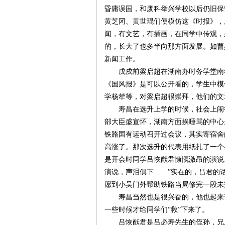
昏庸误国，和废科举兴学校以后仍旧保
黄芝冈、黄世琨们便模仿这《时报》，
~
闻，有文艺，有插画，在同学中传观，
的，长大了也多半向那方面发展。如曹
新闻工作。
戊戌前梁启超在湖南办时务学堂南
《国风报》是可以公开看的，学生中模
学杨荦等，对梁启超很崇拜，他们的文
寿昌在选升上学的时候，社会上闹
部大臣盛宣怀，湖南方面挨唾骂的中心
名
铁路国有运动召开过会议，其实寄宿舍
高涨了。那次选升的代表用纸扎了一个
是开会时同学吕恢猷君慷慨激昂的演说
演说，声泪俱下……”实在的，吕君的
愿到小吴门外帮助铁路当局修完一段未
寿昌当然也是很兴奋的，他也起来
一些时候才给同学们
“救”下来了。
吕恢猷君是吕必寿先生的侄孙，兄