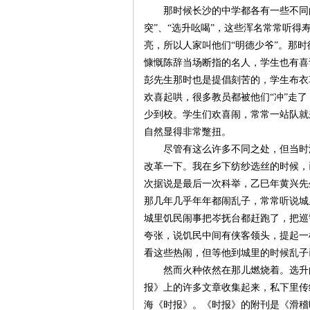
那时候长沙的中学都各有一些不同
突”、“选升吆喝”，这些浑名常常听
亮，所以人家叫他们“明德少爷”。那
慷慨陈辞当场断指的名人，学生也有喜
史
彭先生那时也是提倡刻苦的，学生布衣
欢喜起哄，很多教员都被他们“冲”走
少到校。学生们欢喜闹，常常一站队就
自然显得非常蹩扭。
尽管有这么许多不同之处，但当时
改革一下。我在乡下纺纱选丝的时候，
次据说是最后一次科举，乙巳年黄兴先
那几年几乎年年都闹乱子，常常听说城
网
城里饥民闹事把岑抚台都赶跑了，把巡
夸张，说饥民中间有侠客领头，提起一
看这些热闹，但等他到城里的时候乱子
然而火种依然在那儿燃烧着。选升
报》上的许多文章收集起来，私下里传
海《时报》。《时报》的附刊是《滑稽