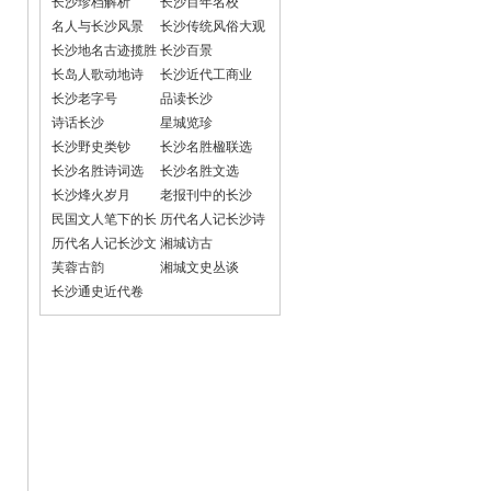
长沙珍档解析
长沙百年名校
名人与长沙风景
长沙传统风俗大观
长沙地名古迹揽胜
长沙百景
长岛人歌动地诗
长沙近代工商业
长沙老字号
品读长沙
诗话长沙
星城览珍
长沙野史类钞
长沙名胜楹联选
长沙名胜诗词选
长沙名胜文选
长沙烽火岁月
老报刊中的长沙
民国文人笔下的长
历代名人记长沙诗
沙
词选
历代名人记长沙文
湘城访古
选
芙蓉古韵
湘城文史丛谈
长沙通史近代卷