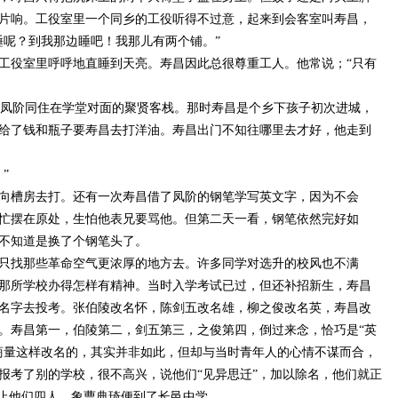
片响。工役室里一个同乡的工役听得不过意，起来到会客室叫寿昌，
睡呢？到我那边睡吧！我那儿有两个铺。”
工役室里呼呼地直睡到天亮。寿昌因此总很尊重工人。他常说；
“只有
凤阶同住在学堂对面的聚贤客栈。那时寿昌是个乡下孩子初次进城，
给了钱和瓶子要寿昌去打洋油。寿昌出门不知往哪里去才好，他走到
”
向槽房去打。还有一次寿昌借了凤阶的钢笔学写英文字，因为不会
忙摆在原处，生怕他表兄要骂他。但第二天一看，钢笔依然完好如
不知道是换了个钢笔头了。
只找那些革命空气更浓厚的地方去。许多同学对选升的校风也不满
那所学校办得怎样有精神。当时入学考试已过，但还补招新生，寿昌
名字去投考。张伯陵改名怀，陈剑五改名雄，柳之俊改名英，寿昌改
。寿昌第一，伯陵第二，剑五第三，之俊第四，倒过来念，恰巧是
“英
商量这样改名的，其实并非如此，但却与当时青年人的心情不谋而合，
报考了别的学校，很不高兴，说他们“见异思迁”，加以除名，他们就正
不止他们四人，象曹典琦便到了长邑中学。