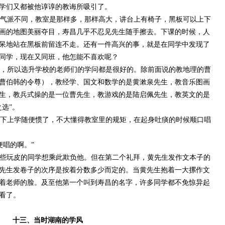
学们又都被他谆谆的教诲所吸引了。
气派不同，教室是那样多，那样高大，讲台上有椅子，黑板可以上下
画的地图美丽夺目，寿昌几乎不忍见先生随手擦去。下课的时候，人
呆地站在黑板前留连不走。还有一件高兴的事，就是在同学中发现了
同学，现在又同班，他怎能不喜欢呢？
，所以选升学校的老师们的学问都是很好的。除前面说的教地理的曹
曹伯韩的令尊），教经学、国文和数学的是黄漱泉先生，教音乐图画
生，教兵式操的是一位曹先生，教游戏的是陆启佩先生，教英文的是
之选”。
下上学随便惯了，不大懂得教室里的规矩，在起身吐痰的时候顺口唱
唱的啊。”
些玩皮的同学想乘此欺负他。但在第二个礼拜，黄先生发作文本子的
先生发卷子的次序是按着分数多少而定的。当黄先生抱着一大摞作文
着老师的脸。及至他第一个叫到寿昌的名字，许多同学都不免惊异起
看了。
十三、当时湖南的学风