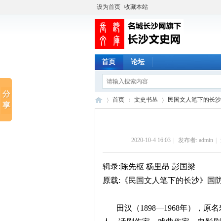
设为首页
收藏本站
首页
论坛
首页
文史书丛
民国文人笔下的长沙
2020-10-4 16:03
|
发布者:
admin
|
长
›
›
›
辑录:陈先枢 杨里昂 彭国梁
原载:《民国文人笔下的长沙》国防科
田汉（
1898—1968年）