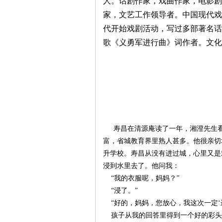
人。话剧作家，戏曲作家，电影剧
家，文艺工作领导者。中国现代戏
沙
代开始戏剧活动，写过多部著名话
歌《义勇军进行曲》词作者。文化
文
寿昌在清源庵读了一年，湘澄先生
富，省城教育界里熟人甚多。他很亲切
升学校。寿昌从没有进过城，心里又是
浸到水里去了。他问我：
“我的衣服呢，妈妈？”
“浸了。”
“好的，妈妈，您放心，我这次一定‘进
孩子从我的回答里得到一个好的彩头
库