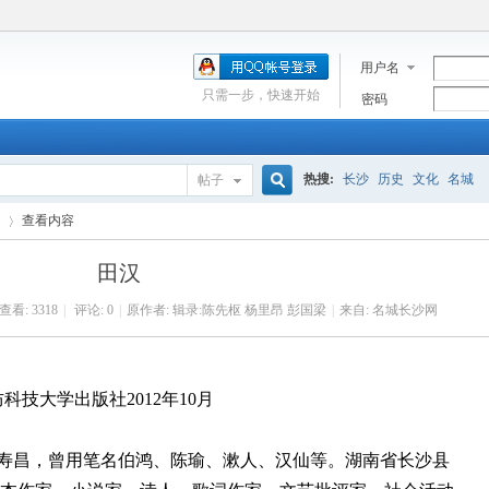
用户名
只需一步，快速开始
密码
热搜:
长沙
历史
文化
名城
帖子
搜
查看内容
田汉
索
查看:
3318
|
评论: 0
|
原作者: 辑录:陈先枢 杨里昂 彭国梁
|
来自: 名城长沙网
›
技大学出版社2012年10月
，原名寿昌，曾用笔名伯鸿、陈瑜、漱人、汉仙等。湖南省长沙县