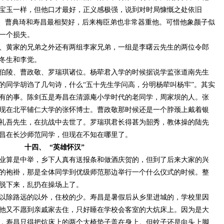
宝玉一样，但他口才最好，正义感极强，说到对时局慷慨之处依旧
弟、曹典琦和寿昌最相契好，后来梅臣弟也非常器重他。可惜他象颜子似
一个损失。
、黄家的兄弟之外还有两组李家兄弟，一组是李曙云先生的两位令郎
冬生和李觉。
伯陵、曹政敬、罗瑞琪诸位。杨荦君入学的时候据说学监张道南先生
的同学胡诌了几句诗，什么
“五十先生学问高，分明杨荦叫杨牢”。其实
有的事。陈剑五是寿昌在清源庵小学时代的老同学，周家坝的人。张
现在北平辅仁大学的张怀博士。曹政敬那时候还是一个脖颈上戴着银
礼吾先生，在抗战中去世了。罗瑞琪君长得甚为韶秀，教体操的陆先
昌在长沙师范同学，但现在不知在哪里了。
十四、
“英雄怀汉”
业算是中举，乡下人真有送报条和做酒庆贺的，但到了后来大家的兴
的袍褂，那是全体同学到优级师范那边举行一个什么仪式的时候。整
脱下来，乱扔在操场上了。
以除路远的以外，住校的少。寿昌是暑假后从乡里进城的，学校里因
他又不愿到亲戚家去住，只好睡在学校会客室的大炕床上。因为是大
，寿昌只得把炕床上的两个大椅垫子盖在身上。但蚊子还是向头上脚