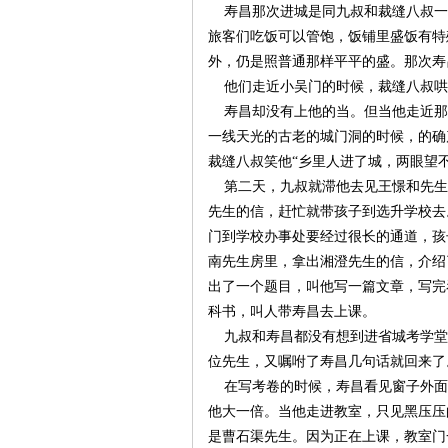
寿昌那次进城是同九叔和裁缝八叔一
旅客们吃饭可以管饱，饭铺里盛饭有特
外，仍是照普通那样平平的盛。那次寿
他们走近小吴门的时候，裁缝八叔哄
寿昌却没有上他的当。但当他走近那
一线天光的古老的城门洞的时候，的确
裁缝八叔笑他“乡里人进了城，两眼望
第二天，九叔就滞他去见王憬和先生
|
先生的信，赶忙就带孩子到选升学校去
门到学校办事处要经过很长的通道，孩
南先生房里，拿出湘澄先生的信，介绍
出了一个题目，叫他写一篇文章，写完
科书，叫人带寿昌去上课。
九叔和寿昌都没有想到进省城考学堂
位先生，又嘱咐了寿昌几句话就回来了
在写考卷的时候，寿昌看见窗子外面
长
他大一倍。当他走进教室，只见黑压压
是曹石渠先生。因为正在上课，教室门