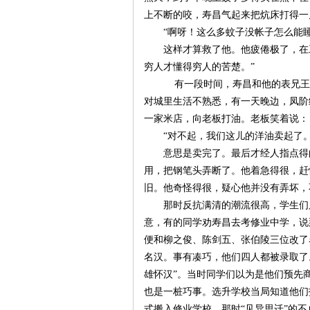
上不断的咬，寿昌气起来把炕床打得一
“啊呀！这么多蚊子没帐子怎么能
这样才算救了他。他疲倦极了，在
穷人才懂得穷人的苦楚。”
有一段时间，寿昌和他的表兄王
对城里生活不熟悉，有一天晚边，凤阶
网
一家米店，向老板打油。老板笑着说：
“对不起，我们这儿的洋油卖起了。
意思是卖完了。最后才经人指点得
用，把钢笔头弄断了。他着急得很，赶
旧。他奇怪得很，疑心他并没有弄坏，
那时反抗满清的潮流很高，学生们
意，有的同学劝寿昌去考修业中学，说
便和柳之俊、陈剑五、张伯陵三位改了
旗
名汉。事有凑巧，他们四人都被录取了
雄怀汉”。当时同学们以为是他们预先
也是一桩巧事。选升学校当局知道他们
式搬入修业学校。那时“见异思迁”的