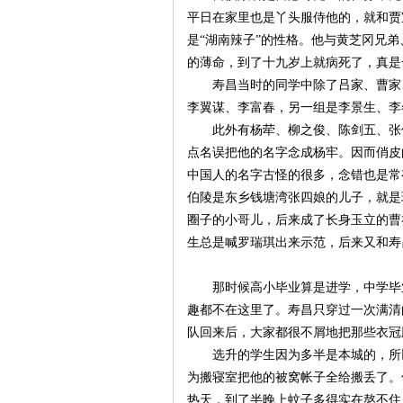
城
平日在家里也是丫头服侍他的，就和贾
是
“湖南辣子”的性格。他与黄芝冈兄
的薄命，到了十九岁上就病死了，真是
寿昌当时的同学中除了吕家、曹家
李翼谋、李富春，另一组是李景生、李
此外有杨荦、柳之俊、陈剑五、张
点名误把他的名字念成杨牢。因而俏皮
中国人的名字古怪的很多，念错也是常
长
伯陵是东乡钱塘湾张四娘的儿子，就是
圈子的小哥儿，后来成了长身玉立的曹
生总是喊罗瑞琪出来示范，后来又和寿
那时候高小毕业算是进学，中学毕
趣都不在这里了。寿昌只穿过一次满清
队回来后，大家都很不屑地把那些衣冠
选升的学生因为多半是本城的，所
沙
为搬寝室把他的被窝帐子全给搬丢了。
热天，到了半晚上蚊子多得实在熬不住