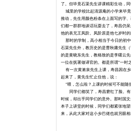
了。但毕竟石渠先生讲课精彩生动，同
城里的学校比起清源庵的小学来毕竟
推动，先生用颜色粉条在上面写的字、
们都一群群地谈话玩耍去了，寿昌仍呆
他的表兄王凤阶。凤阶原是他七岁时的
那时的学制，高小相当于今日的初中
沙
石渠先生外，教历史的是曹秋庸先生（
的是黄晓东先生，教格致的是李曙云先
一位在抚署做译官的。都是所谓
“一时
有一次黄漱泉先生上课，寿昌因在乡
起来了，黄先生忙止住他，说：
“喂，怎么啦？上课的时候可不能随便
同学们都笑了，寿昌窘红了脸。有
时候，却出乎同学们的意外。那时国文
文
本子上讲堂的时候，同学们都紧张地望
来，从此大家对这小乡巴佬也就另眼相