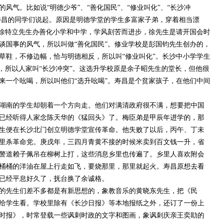
的风气。比如说
“明德少爷”、“善化国民”、“修业叫化”、“长沙冲
得寿昌的同学们说起。原因是明德学堂的学生多富家子弟，穿着相当漂
时徐特立先生办善化小学和中学，学风刻苦而进步，徐先生是请开国会时
谈国事的风气，所以叫做“善化国民”。修业学校是彭国钧先生创办的，
草鞋，不修边幅，恰与明德相反，所以叫“修业叫化”。长沙中小学学生
了，所以人家叫“长沙冲突”。这选升学校原是余子昭先生的堂长，但他很
来一个吆喝，所以叫他们“选升吆喝”。寿昌是个贫家孩子，在他们中间
湖南的学生却朝着一个方向走。他们对满清政府很不满，想要把中国
已经听得人家念陈天华的《猛回头》了。梅臣弟是甲辰年进学的，那
生便在长沙北门创立明德学堂宣传革命。他失败了以后，丙午、丁未
里杀革命党。庚戌年，三四月青黄不接的时候米卖到百文钱一升，省
警道赖子佩吊在柳树上打，这些消息乡里也传遍了。乡里人喜欢附会
桶桶的洋油在屋上行走如飞，要烧那里，那里就起火。寿昌原想去看
已经平息好久了，抚台换了余诚格。
的先生们差不多都是有新思想的，象教音乐的黄晓东先生，把《民
给学生看。学校里除有《长沙日报》等本地报纸之外，还订了一份上
时报》，时常登载一些讽刺时政的文字和图画，象讽刺庆亲王奕劻的