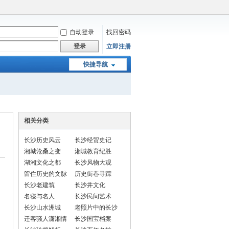
自动登录
找回密码
登录
立即注册
快捷导航
相关分类
长沙历史风云
长沙经贸史记
湘城沧桑之变
湘城教育纪胜
湖湘文化之都
长沙风物大观
留住历史的文脉
历史街巷寻踪
长沙老建筑
长沙井文化
名寝与名人
长沙民间艺术
长沙山水洲城
老照片中的长沙
迁客骚人潇湘情
长沙国宝档案