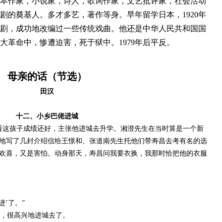
本作家，小说家，诗人，歌词作家，文艺批评家，社会活动
剧的奠基人。多才多艺，著作等身。早年留学日本，1920年
剧，成功地改编过一些传统戏曲。他还是中华人民共和国国
大革命中，惨遭迫害，死于狱中。1979年后平反。
母亲的话（节选）
田汉
十二、小乡巴佬进城
看这孩子成绩还好，主张他进城去升学。湘澄先生在当时算是一个新
地写了几封介绍信给王憬和、张道南先生托他们带寿昌去考有名的选
欢喜，又是害怕。动身那天，寿昌问我要衣换，我那时恰把他的衣服
’了。”
，很高兴地进城去了。