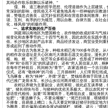
其祠必作歌乐
鼓
舞以乐诸神
。
”
儒、释、道三教的哲学思想、伦理道德作为上层建筑，
沙
常深刻的影响，使民俗又不可避免地具有一些神秘的宗教迷
祸，赞颂忠贞善良，诅咒奸佞邪恶和在营造群体间敦厚、朴
谐、互利、有序的行为规范，用以自教、自律方面，在社会
化，移风俗”的积极作用。
一、追求实效的生产百俗
洞庭湖以南地区为楚国粮仓，农作物的收成好坏与气候
候变化和农事季节的二十四节气有关，因此农民在实践中逐
俗。长沙地区农副产品丰富、商品经济发达，商贸业受到重
形成起到了推动作用。
长沙自古为鱼米之乡，种植水稻已有
7
000
多年历史。
从
的
稻
作农业遗址是天心区南圫大塘新石器文化遗址
。
漫长岁
文
糯、籼、粳、长芒、短芒等众多稻谷品种，也形成了种种稻
下种”和“谷雨下泥”的民谚进行。还有“穷人莫信富人哄，桐
在每年芒种前后，民间称
为
“青节”。
农家选择在一个吉日插
仪式。
还
有
“敬秧神”的习俗，三月插秧时，人们常剪红纸
飞鸟啄食，称为“秧神”，并摆“牙盘”、焚钱纸香烛于田埂上
代已推广龙骨水车。长沙山乡沿河两岸横江垒坝，架筒车汲
农村以养猪为主要副业，农民寒暄，彼此必互谈养猪，
猪”。猪长得快与否，与猪种的优劣关系极大。所以农民对“
谚语世代相传。如要“耳薄嘴筒齐，毛稀现自皮，腿短身胚大
短肥”；“要选狮子头，不要尖嘴猴”；“尾巴扫得屋，喂猪喂
不择食，容易接上槽口；头几天要定时驱赶猪仔到指定地方排
库
为圈养，即在偏屋(或称杂屋)内砌猪栏、猪楼。谚云：“喂