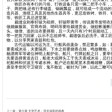
铁匠亦有本行的习俗。打铁设备只需一辆二把手小车，
子、两把锤,还有行李铺盖、锅碗瓢盆，就可组成一个流动的
造兵器、渔猎工具及其他伤生器具等，更忌造铁铐、铁符、
等。
铁匠工具忌进堂屋。
裁缝业则奉轩辕为袓师。轩辕即黄帝，传说黄帝发明衣
史
做婚嫁服装、官商布袋、哨码等要给裁缝赏金。做蚊帐篷帐
头。做僧、道的法衣要择期，且一天内只有
3个时辰能动工
带一把剪刀回家
，
以示不忘祖师爷
。
裁缝饭后必洗手
。
请工
物，以分享男家喜筵和红包。
古代运输以河运为主。
行船风俗庞杂，禁忌繁多，如：
要斋戒沐浴，夫妻隔房。下水之前要烧香点烛，鸣放鞭炮，
杨泗将军等诸位神明上船护佑。船只、竹牌起航之日，要举行
先要选择黄道吉日，船老大或牌头工于先天斋戒沐浴，忌行房
祀船神和伏波王爷诸水神。船户还在船尾竖木质雌雄鞭
，
因
唐皇李世民守卫寝宫
，
鬼不敢近，被封为门神，以此二鞭可
网
上一篇：
第六章 文学艺术：流光溢彩的画卷