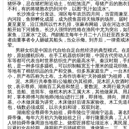
猪怀孕，忌在猪栏附近动土，怕犯煞流产。母猪产后的胞衣
不利，有的将猪胞衣扔到河中，以图“乳汁如流水”。
长沙渔业十分发达。湖区每年农历四月间，当雷雨兼至
内河段，鱼卵孵化成苗，成为捞鱼苗得天独厚的场所。届时
夏至夏至
，
沿江渔民以竹木扎排
，
张麻布网箱
，
设在河边水
船开始下河捕鱼。
长沙人强悍的性格在
渔民中尤为突出，
如
家鱼，江家水”之说。
鸬鹚船主每年十月二十八日赶至西乡
者由董事者令人砸破其船头
，
当众示儆
。
到齐后
，
一律斋戒
荤
。
男耕女织是中国古代自给自足自然经济的典型模式。在
纱，原始腰机织布。在手工机器纺织时期，中国古代劳动人
|
车等都可代表当时世界纺织生产的最高水平。秦汉时期，手
机，是一种多综多蹑机，可以织制幅宽五十厘米的提花织物
等地有了棉纺织品的生产和交换。但多系家庭生产，一台木
小，所产布匹称为土布。土布作坊奉祀
“天孙娘娘”为祖师，
泥、木两行共奉鲁班
(公输般)为其袓师。
泥木匠人饮酒时
饮
，
表示尊师
。
湖南百工风俗和禁忌，要数泥、木两行最为
筑、造船、造筒车、做棺木的木工属大木，其他做家具、用
时，掌本师傅与舆地师
(地仙)进行三择，即择地、择向、择
基。小木做床最为讲究，木床做好后请东家验收。木工先道
包，钱数必须成双，以示夫妇和谐，双双到老。
湖南窑业尊舜帝为始祖，舜帝陵位于湖南宁远县。著名
长
舜帝像。每年六月初六为敬始祖之日，举行隆重庆典，工人
人轿抬舜帝像周游当地窑上。烧窑匠择窑址须近水，离民屋
以避妇女在经期、孕期和产后踏破窑坊。逢烧第一、三、五、