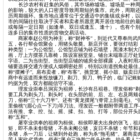
长沙农村有赶集的风俗，其巿场称墟场。墟场是一种
的影响，较大的人口密度导致周期短的集市。此外，周期
历周期循环。集市地点通常位于交通适中的集镇或乡村，
市的间隔往往取决于买者和卖者所愿意离开居住地前往的
或每隔一定日期（如逢单、双日或逢五、逢十）。也有个
连多日的集市性质的货物交易活动。
商家奉赵公明为神主，称
“财神爷”，到近代又尊奉尚
五，各行帮会馆聚会，用猪头敬奠。新店开张，要张灯结彩
沙
种类型：一为公馆型。公馆型店铺为砖石墙壁，黑漆木制大
画，厅上方摆茶几靠椅，陈设富丽堂皇。铺台末端靠正厅处竖
字语。二为当街型。当街型店铺的铺房全部裸露，入夜时用木
铺要选择交通方便或人烟稠密处所，特别以街道拐角处最佳
称
“摆摊子
”。
肩布卖者
，称
“布客
”。
挑货笼
、
摇小鼓
、
贩卖日
商中有远道而来投放镰刀
、
剃刀
、
剪
刀
、
鸭子
的
，
临门记账
约据为凭
，
双方都能信守不渝
。
理发业崇奉吕洞宾为袓师，长沙有吕袓巷。理发俗称
“
要工具为剃头刀。剃头时，在头部的前、后、左、右及两颊各
刀，俗称“三十六刀半”。还有“黄龙摆尾”
(
脊背上刮毫毛
)
、
“
里偷桃”
(
眉心点一下刀
)
等刀法。理发匠一般都附带两道工序
文
法有推、拿、控、扯、摇、揉、扣、拍、打等，部位分开头
称“五和”。
屠宰业供奉的祖师为桓侯。桓侯即屠夫出身的张飞，祖
矩，即不杀未劁母猪，不杀未阉公猪，亥日不杀猪；年节和
杀猪，杀一刀后，让猪到外处跑，称为杀
“拖毛猪”。
屠商卖
苦人家砍劣质肉，俗有
“屠户三块脸”“低头砍肉，抬头看人”