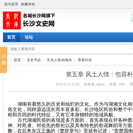
设为首页
收藏本站
首页
论坛
首页
文史书丛
长岛人歌动地诗
查看内容
第五章 风土人情：包容
2020-9-24 21:29
|
发布者:
admin
|
查看:
2405
|
评
长
›
›
›
›
湖南有着悠久的历史和灿烂的文化。作为与湖湘文化相
俗文化，同样源远流长而丰富多彩。长沙地区民俗和整个中
程和共同的时代特征，又有它本身独特的地域风貌。
古代湖湘民俗的表现是多方面的，首先表现在对各种图
神、对死者、对祖先的祭祀以及具有特色的歌谣舞蹈等方面
舞
，
在后来东汉王逸
的
《楚辞章句
》
里就有记述
：
“
昔楚国南