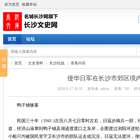
设为首页
收藏本站
首页
论坛
首页
文史资料
长沙抗战
查看内容
侵华日军在长沙市郊区境
2020-9-17 20:35
|
发布者:
admin
|
查看:
740
|
评论
长
›
›
›
›
鸭子铺惨案
民国三十年（1941 )古历八月七日零时左右，日寇步骑兵一部
道，经洪山庙窜到鸭子铺及湖迹渡渡口之东岸，企图渡过浏阳河进犯
小船只均被国民党守卫长沙市的部队运走或沉没。日寇无法渡河，便向