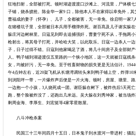
狂地扫射，全部被打死。顿时湖迹渡渡口沙滩上、河流里，尸体横七
子铺，烧杀掳抢。陈金华一家9 口，除他本人不在家得以幸免外，其
沙
曹福成的妻子（怀孕）、儿子，全都被害，无一幸免。徐启明一家7
在猪楼坑子里，全部被日本兵用手榴弹炸死。谢百髙及儿子谢实躲在
躲庄河边树林里。日寇见到即去追捕强奸，曹妻宁死不从，手拖两小
枪射出，将其母子打死，并哈哈大笑，以此取乐。日寇一边杀人一边
子，日子过得不错。日寇到他家喝足了酒，将几十间房子及全部财产
人。鸭子铺到湖迹渡仅五里路的一个狭小地区，这一天就被日寇残杀者
女，均被奸污，无一幸免。至于牲畜财物的损失更是无法估计。194
午4点钟左右，近20架飞机从长塘湾调转头来到鸭子铺上空，炸弹10
文
到浏阳坪一带，一片爆炸声后便是一片火海。顿时，房屋、塘里、路
一边抱一个小孩，3人烧死成一团。谢臣躲在树下，被炸伤后5天死
跑，整个脸被炸没了，还跑出几米远。吴大躲在刘秀坤家，被当场炸
剩周金海、李厚生、刘宏挺等4家零星散屋。
八斗冲枪杀案
民国三十三年闰四月十五日，日本鬼子到水渡河一带进村；骚乱
库