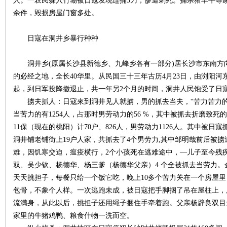
人。一农民躲入竹堋被日寇发现连捅3刀，惨遭刺死。捕杀猪羊牛等家禽
余件，毁损房屋门窗多处。
日寇在洞井乡暴行种种
洞井乡(原属长沙县新德乡、九峰乡各有一部分)居长沙市东南方
的必经之地，全长40华里。从民国三十三年古历4月23日，由浏阳河
网
起，到日军投降撤退止，共一年另2个月的时间，洞井人民饱受了日
掳夫抓人：日寇來到洞井见人就掳，男的抓去当夫，“苦力苦力的
当苦力的有1254人，占那时男劳动力的56 %，其中被抓去折磨致死的
11保（现在的桃阳）计70户、826人，男劳动力1126人。其中被日
洞井铺老铺街上19户人家，共抓去了4个男劳力,其中邹明哉前后被
难，因饥寒交迫，瘟疫横行，2个小孩死在逃难途中，—儿子至今残
双、吴少钦、杨德华、杨三爹（杨德华父亲）4 个全被抓去当劳力。
天天挑担子，每餐只给一个饭它吃，晚上10多个苦力关在一个房屋
旗
包骨，不象个人样。一次逃跑未成，被日寇把手脚捆了吊在屋柱上，
流满身，从此以后，挑担子还用绳子捆住手牵着跑。父亲杨辟良双目
家里的牛猪鸡鸭、粮食什物一洗而空。