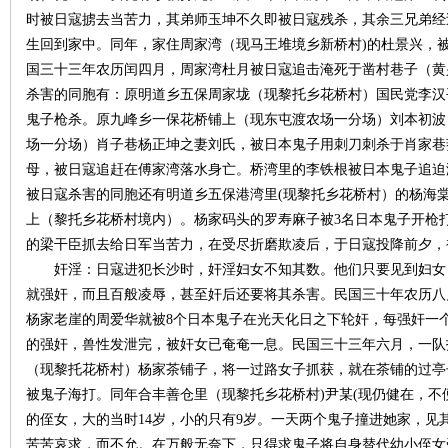
时被日寇掳去当苦力，其弟师玉坤不久即被日寇残杀，其余三兄弟经
生回到家中。同年，家住周家湾（现马王堆境乡新桥村)的杜景兴，
国三十三年农历闰四月，周家湾杜月被日寇追击淹死于凿村巷子（黄
杀害的同胞有：原明道乡五保周家垅（现黎托乡花桥村）国民党李汉
史
鬼子枪杀。原九峰乡一保花桥铺上（现东屯渡农场一分场）刘本初波
场一分场）肖子巷杨正坤之妻刘氏，被日本鬼子用刺刀刺杀于肖家巷
母，被日寇追赶在傅家湾落水身亡。桥湾里的李铁根被日本鬼子追迫
被日寇杀害的同胞还有明道乡五保港湾里(现黎托乡花桥村）的杨海
上（黎托乡花桥村境内）。杨家码头的罗寿麻子被3名日本鬼子开枪
的梁干臣抓去给日军当苦力，在受尽折磨欺凌后，于日寇投降前夕，
奸淫：日寇进犯长沙时，奸淫妇女不知其数。他们只要见到妇女
就强奸，而且百般凌辱，甚至奸后还要将其杀害。民国三十年农历八
网
杨家老崖的周爱华就被8个日本鬼子在光天化日之下轮奸，每强奸一
的强奸，兽性发泄完，被奸女已奄奄一息。民国三十三年六月，一队
（现黎托花桥村）杨家茶铺子，将一过路女子抓获，就在茶铺的过亭
被鬼子海打。同年合丰善仓里（现黎托乡花桥村)尹某(现仍健在，
的侄女，大的当时14岁，小的只有9岁。一天两个鬼子撞进她家，见
苦苦哀求，而不允。在万般无奈下，只得求鬼子将自身替代幼小侄女