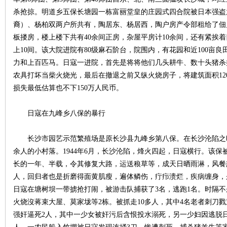
城
杀抢掠。明道乡五保长塘园一栋富丽堂皇的庄园式四合院被日本强盗
裔）、杨柏双两户所共有，陶居东、杨居西，陶户房产令部租给了佃
板搂房，楼上楼下共有40余间正房，杂屋平房计10余间，还有紧挨
上10间。该大院进院有80级麻石阶台，院围内，有花园和近100亩
力和上百匹马。日寇一进院，首先是将将他们几头耕牛、数十头猪杀
农具打坏当柴火烧光，最后在撤退之前又纵火烧房子，将建筑面积12
损失最低估算也不下150万人民币。
长
日寇在九峰乡八保的暴行
长沙市园艺示范繁殖场是原长沙县九峰乡第八保。在长沙沦陷之时，是
余人的小村落。1944年6月，长沙沦陷，烽火四起，日寇横行。该保
长的一年、半载，令其修复大路，运送稂草等，成天日晒雨淋，风餐
人，回归者也是折磨得面黄肌瘦，遍体鳞伤，疔疖溃烂，疾病缠身，
日寇在塘树坝一带掳抢打闹，被游击队捕获了3名，逃跑1名。时隔
火烧沒蒋束大屋、莫家垅等2栋。被抓走10多人，其中4名老者刺刀
沙
强奸逼死2人，其中一少女被奸污后含恨投水溺死，另一少妇因逃脱