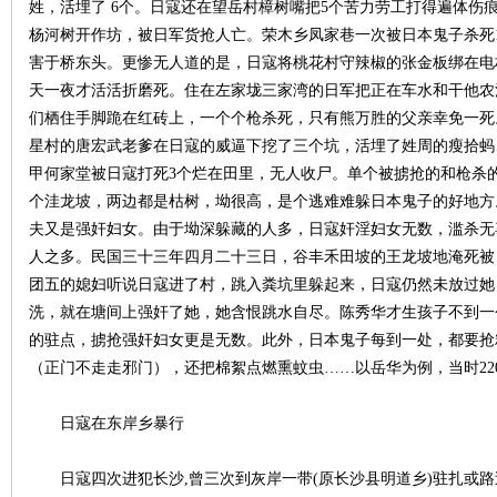
姓，活埋了 6个。日寇还在望岳村樟树嘴把5个苦力劳工打得遍体伤
杨河树开作坊，被日军货抢人亡。荣木乡凤家巷一次被日本鬼子杀死1
害于桥东头。更惨无人道的是，日寇将桃花村守辣椒的张金板绑在电杆
天一夜才活活折磨死。住在左家垅三家湾的日军把正在车水和干他农
们栖住手脚跪在红砖上，一个个枪杀死，只有熊万胜的父亲幸免一死
星村的唐宏武老爹在日寇的威逼下挖了三个坑，活埋了姓周的瘦拾蚂
甲何家堂被日寇打死3个烂在田里，无人收尸。单个被掳抢的和枪杀
个洼龙坡，两边都是枯树，坳很高，是个逃难难躲日本鬼子的好地方
夫又是强奸妇女。由于坳深躲藏的人多，日寇奸淫妇女无数，滥杀无
人之多。民国三十三年四月二十三日，谷丰禾田坡的王龙坡地淹死被
团五的媳妇听说日寇进了村，跳入粪坑里躲起来，日寇仍然未放过她
洗，就在塘间上强奸了她，她含恨跳水自尽。陈秀华才生孩子不到一
的驻点，掳抢强奸妇女更是无数。此外，日本鬼子每到一处，都要抢
（正门不走走邪门），还把棉絮点燃熏蚊虫……以岳华为例，当时22
日寇在东岸乡暴行
日寇四次进犯长沙,曾三次到灰岸一带(原长沙县明道乡)驻扎或路