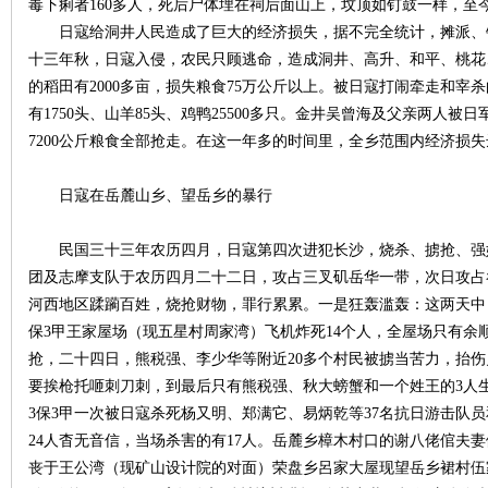
毒下痢者160多人，死后尸体埋在祠后面山上，坟顶如钉鼓一样，至
日寇给洞井人民造成了巨大的经济损失，据不完全统计，摊派、钓
十三年秋，日寇入侵，农民只顾逃命，造成洞井、高升、和平、桃花
站
的稻田有2000多亩，损失粮食75万公斤以上。被日寇打闹牵走和宰
有1750头、山羊85头、鸡鸭25500多只。金井吴曾海及父亲两人被
7200公斤粮食全部抢走。在这一年多的时间里，全乡范围内经济损失
日寇在岳麓山乡、望岳乡的暴行
民国三十三年农历四月，日寇第四次进犯长沙，烧杀、掳抢、强奸
团及志摩支队于农历四月二十二日，攻占三叉矶岳华一带，次日攻占
河西地区蹂躏百姓，烧抢财物，罪行累累。一是狂轰滥轰：这两天中，
保3甲王家屋场（现五星村周家湾）飞机炸死14个人，全屋场只有余
抢，二十四日，熊税强、李少华等附近20多个村民被掳当苦力，抬
要挨枪托咂刺刀刺，到最后只有熊税强、秋大螃蟹和一个姓王的3人
3保3甲一次被日寇杀死杨又明、郑满它、易炳乾等37名抗日游击队
24人杳无音信，当场杀害的有17人。岳麓乡樟木村口的谢八佬倌夫
丧于王公湾（现矿山设计院的对面）荣盘乡呂家大屋现望岳乡裙村伍