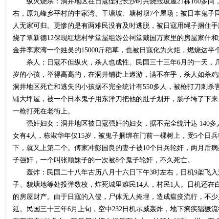
纵火烧杀：洞井地区在日寇侄犯长沙时共烧毁圾屋21栋160多间，
右，原九峰乡平村的中家湾、干塘坡、塘树坝7个屋场；被日本鬼子同
人无家可归。更惨的是有两难民没有及时逃脱，被日寇用绳子捆住手
烧了覃新德12保现红塘村学堂屋组游公祠堂戴国万家里的房屋家什和
金井李家湾一个姓吴的15000斤稻草，也被日寇化为火炬，燃烧达半
下
杀人：日寇不但纵火，杀人也成性。民国三十三年6月的一天，几
岁的小孩，举得高髙的，在洞井铺街上遨游，满不在乎，杀人如杀鸡
洞井地区死亡和逃失的小孩据不完全统计有550多人，被枪打刀刺杀害
铺大坪屋，被一个日本鬼子用东洋刀把他的肚子划开，肠子垮了下来
一枪打死在老街上。
强奸妇女：洞井地区被日寇强奸的妇女，据不完全统计达 140多
女有4人，栋淑华年仅15岁，被鬼子捆绑在门前一棵树上，受5个日
下，就又上第二个。傅家冲彭国良的妻子被10个日兵轮奸，两月后病
分
子强奸，一个叫张顺妹子的一次被8个鬼子轮奸，不久死亡。
轰炸：民国二十八年古历八月十六日下午3时左右，日机9架飞入
子、貌塘地等处投弹数枚，炸死城里难民14人，村民1人。日机还在
的房屋财产。由于日寇的入侵，尸体无人掩埋，造成瘟疫流行，不少
延。民国三十三年6月上旬，空中232日机示威轰炸，地下痢疾猖獗