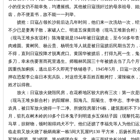
小的侄女仍不能幸免，均遭摧残。其他被日寇强奸过的母亲祖母、姐
齿，亦不便直书，故不能一一列举。
~
掳抢：日寇占领长沙前后达几年时间，他们来一次洗劫一次，经
不少已是妻离子散，家破人亡。明道五保黄田巷（现马王堆新合村）
（现马王堆乡友谊村）陈海鳌就是1944年被日寇掳走，至今50多
肉难圆。黄树民、杨云贵、杨明生等人就是被日寇掳后民期当苫力，
不得，直到日寇投降才脱离虎口。黄国华被掳后，打得九死一生，鬼
多刀，幸未伤要害而死里逃生。师顺林民国三十年被掳去当了几个月
因重伤加痢疾，逃出后不久即死于铁铺巷子。1945年5月，日寇一
押在恐梨李公庙日本宪兵队，对这些无辜百姓百般拷打，灌辣椒水，
名
姓才以得救。
放火：日寇放火烧毁民房，在花桥地区较大的有三次：第一次是
（现马王堆乡新合村）的阳耀林、阳海几、阳菊生、李申志、李申德
农具，被日军放火烧得一干二净。所烧毁房屋计6栋，建筑面积不下1
月，驻扎在树木岭的10多个日本鬼子到明道乡五保桔子园（现黎托
马草，掠财物，顿时闹得鸡犬不宁。他们还掳了李福先等人为他们运
临走前又放火烧了杨炳南家一栋5间大瓦屋约130 平方米，后扬长
军第6师团、第3师团、第40师团自东、北、南三面猛攻长沙城，均