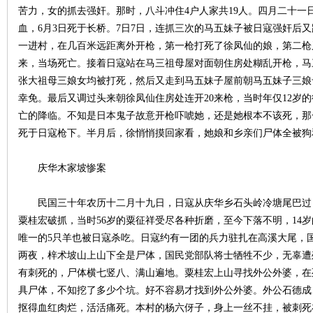
苦力，女的抓去强奸。那时，八斗冲住4户人家共19人。四月二十一
血，6月3日死于长桥。7日7日，连抓三次的马五妹子被日寇强奸后
一进村，在几百米远距离外开枪，第一枪打死了徐凤仙的娘，第二枪
来，当场死亡。接着日寇站在马三祖母屋对面朝住房处糊乱开枪，马
张大祖母三娘女均被打死，然后又走到马五妹子屋前朝马五妹子三娘
幸免。最后又调过头来朝徐凤仙住房处连开20来枪，当时年仅12岁
亡的降临。不知是日本鬼子故意开枪吓唬她，还是她根本不该死，那一
死于日寇枪下。半月后，徐悄悄摸回家看，她娘和乡亲们尸体全被狗
|
庆华木家坡惨案
民国三十年农历十二月十九日，日寇从庆华乡石头岭冷塘尾巴过
粟桂宏破抓，当时56岁的粟征祥受尽各种折磨，至今下落不明，14
唯一的5只羊也被日寇杀吃。日寇约有一团的兵力驻扎在高溪大尾，国
两夜，梓术坡山上山下全是尸体，国民党部队将士牺牲不少，无辜遭
有刺死的，尸体横七竖八、满山遍地。粟桂宏上山寻找外公外婆，在死
长
具尸体，不知挖了多少个坑。好不容易才找到外公外婆。外公石德成
抠得血红肉烂，活活痛死。本村的杨六伢子，身上一丝不挂，被刺死