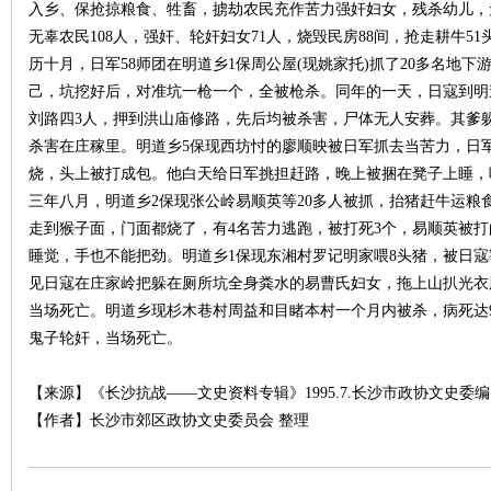
入乡、保抢掠粮食、牲畜，掳劫农民充作苦力强奸妇女，残杀幼儿，
无辜农民108人，强奸、轮奸妇女71人，烧毁民房88间，抢走耕牛
历十月，日军58师团在明道乡1保周公屋(现姚家托)抓了20多名地
己，坑挖好后，对准坑一枪一个，全被枪杀。同年的一天，日寇到明
刘路四3人，押到洪山庙修路，先后均被杀害，尸体无人安葬。其爹
杀害在庄稼里。明道乡5保现西坊忖的廖顺映被日军抓去当苦力，日
烧，头上被打成包。他白天给日军挑担赶路，晚上被捆在凳子上睡，
三年八月，明道乡2保现张公岭易顺英等20多人被抓，抬猪赶牛运粮
走到猴子面，门面都烧了，有4名苦力逃跑，被打死3个，易顺英被
睡觉，手也不能把劲。明道乡1保现东湘村罗记明家喂8头猪，被日寇
见日寇在庄家岭把躲在厕所坑全身粪水的易曹氏妇女，拖上山扒光衣
当场死亡。明道乡现杉木巷村周益和目睹本村一个月内被杀，病死达9
鬼子轮奸，当场死亡。
【来源】《长沙抗战——文史资料专辑》1995.7.长沙市政协文史委编
【作者】长沙市郊区政协文史委员会 整理