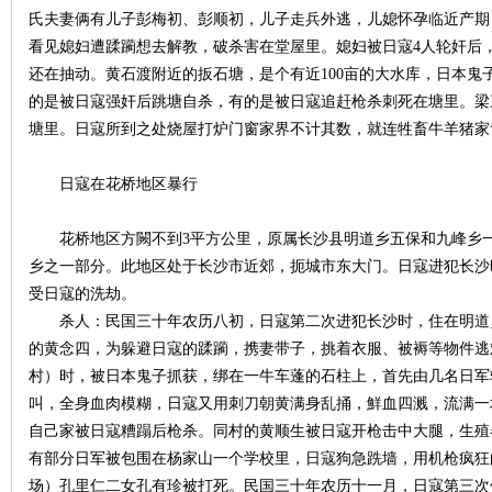
氏夫妻俩有儿子彭梅初、彭顺初，儿子走兵外逃，儿媳怀孕临近产期
看见媳妇遭蹂躏想去解教，破杀害在堂屋里。媳妇被日寇4人轮奸后
还在抽动。黄石渡附近的扳石塘，是个有近100亩的大水库，日本鬼
的是被日寇强奸后跳塘自杀，有的是被日寇追赶枪杀刺死在塘里。梁三
塘里。日寇所到之处烧屋打炉门窗家界不计其数，就连牲畜牛羊猪家
沙
日寇在花桥地区暴行
花桥地区方闕不到3平方公里，原属长沙县明道乡五保和九峰乡一
乡之一部分。此地区处于长沙市近郊，扼城市东大门。日寇进犯长沙
受日寇的洗劫。
杀人：民国三十年农历八初，日寇第二次进犯长沙时，住在明道
的黄念四，为躲避日寇的蹂躏，携妻带子，挑着衣服、被褥等物件逃
村）时，被日本鬼子抓获，绑在一牛车蓬的石柱上，首先由几名日军
文
叫，全身血肉模糊，日寇又用刺刀朝黄满身乱捅，鮮血四溅，流满一
自己家被日寇糟蹋后枪杀。同村的黄顺生被日寇开枪击中大腿，生殖
有部分日军被包围在杨家山一个学校里，日寇狗急跣墙，用机枪疯狂
场）孔里仁二女孔有珍被打死。民国三十年农历十一月，日寇第三次