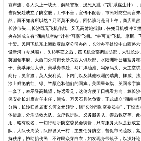
哀声连，各人头上一块天，解除警报，没死又跳（“跳”系谋生计）
省保安处成立了防空股，工作不善，宣传不配套，市民对防空而言未
然，而不知者所以然？乃至莫不关心，回忆演习是日上午，商店虽然关
长沙市头上,长沙既无飞机作战、又无高射炮抵御，任凭日机横冲直
央在湘成立有“湖南航空站”计有“可塞”飞机、“林可克”飞机、摩斯
十架。民用飞机系上海欧亚航空公司办的，长沙办平处设中山西路六
设新河（今凤嘴）。9.18事变之后，该飞机全部调国防部，未驻长
英国领事府、大西门外河街长沙关西人俱乐部、水陆洲叶公庙盐务稍
|
子、美孚洋汕大班、美孚办事处、马厂洋油池、冯家码头、天主堂讲
商行，灵官渡，英人安利英、卜内门以及其他欧洲的瑞典、挪威、法
涂上鲜艳的红、绿、兰颜色和他们的国旗，美国星条旗、英国米字旗
一套了，表示登高眺望，好远看见，这倒方便了日机看方向，算长沙
保安处长刘膺古任主任，熊恢、万天石具体负责，正式成立“湖南省
分局，长沙归首届市长何文元领导，组“长沙市防空委员会”，下设
体措施，分消防救火队、医疗救护队、义务服务队、善后救济等。此
用，略有改名，一切行动听防空委员会调督，只有服务大队是新成立
长
队，大队长周荣，队部设又一村，主要任务防空，督促市民疏散，紧
持秩序，协助抬伤民，不许民众穿白衣，如发现身带镜子，以汉奸论