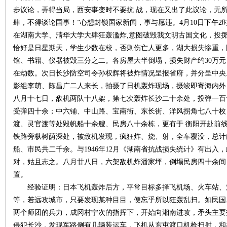
步议论，弄得当局，西安事变时不要抗 战，现在又出了此议论，无
肆，不得谈论国事！”心想封锁国家新闻，事与愿违。4月10日下午2
在湖南大学、淸华大学大肆狂轰滥炸,意图破毁我文明古国文化，投掷
恰好是日星期天，学生少数在校，否则伤亡人更多，湖大损失惨重，
史
馆、书籍、仪器被毁三分之二。各房屋大半倒塌，损失财产约30万
在劫数。次日长沙防空司令孙权辉将被炸情况呈报省府，并分呈中央
影组李萌、陈昌广二人来长，拍摄了日机轰炸现场，摄竣即寄海内外
八月十七日，敌机两队十八架，第七次轰炸长沙二十余处，投弹一百
受弹四十余；中六铺、中山路、宝南街、东长街、洋风拐角七八十枚
渡、灵官渡等处毁帆船十余艘、民房八十余栋，更有于 衡阳开赴前
铁路旁枞树荫深处，被敌机发现，疯狂炸、烧、射，全车覆没，总计
船、市民共二千余。与1946年12月《湖南省抗战损失统计》有出入，
网
对，姑且志之。八月廿八日，六架敌机炸潘家坪，倒塌民房四十余间
置。
经验证明：日本飞机轰炸后方，平常目标多择飞机场、火车站、
等，若远攻城市，只要发现某种目目，便忘乎所以狂轰乱扫。如民国二十
两个师团的兵力，成冈村宁次的指挥下，开始向湘南进攻，矛头主要
侵犯长沙，发现军路侧有几辆装运车，飞机从东屯渡口机枪扫射，和