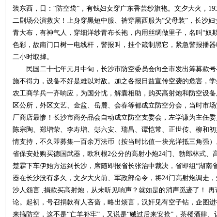
装东西，日：“防空袋”，有钱妇女穿广东香芸纱旗袍。文夕大火，19
二剧场公演救灾！上身穿黑短中服、裤穿黑西服为“父母装”，长沙
青大布，有神气人，穿细洋纱青布长袍，内用丝绸做里子，名叫“奴
色彩，故南门口树一电线杆，警报叫，挂个箴制黑它，紧急警报播器
二小时取掉。
民国二十七年元月中旬，长沙市防空委员会向全市发出筹募款号
沙
施不得力，设备不好是难以对敌。加之各报日益宣传空袭的危害，学
农工商学兵一齐响应，为国分忧，解囊相助，购买高射炮和防空设备
区公所，外区文艺、金盆、岳麓、会春等都成立防空分会，当时市场
厂商店最惨！长沙市商务品会自动成立防空支委会，左学谦为主任委
陈宗陶、郑增荣、李寿增、彭六安、瑞昌、谭恺常、正世传、柳和初
情支持，不久即募集一百余万法币（按当时比值一块光洋抵三角强）
省保安处购买德国武器，欧利根2公分的高射小炮24门、勃郎林式、
楚霖下车伊始方运到长沙，席随即报省长张治中裁决，省即组“湖南
文
器在长沙没有多久，文夕大火前、军政部命令，将24门高射炮调走
沙人怨言 ,捐款买高射炮，从未听见响声？就如是的消声觅迹了！ 
论。起初，号召捐款有人吝啬，略出烦言，汉奸见有空子钻，企图进
来搞防空，这不是“亡羊补牢”，又说是“贼过后来安抢”，茶楼酒肆、