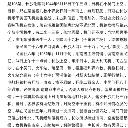
是108架。长沙沦陷前1944年6月16日下午三点，日机在小吴门上
目标，只在菜园投几枚小弹及扫射一阵而去。嗣后获悉，日寇在长沙
沙
机场于美国飞机发生空战，未占到便宜，而增加的。不过这次我方亦
音响飞机在盘旋，落在湘雅路医院离北站不远北面，机轮盘擦马路2-
个航空司机生，有二米一三高，落地震晕，机门开不发，当地居民用
乏，由衡阳派来医生一人，空降四十九标（今东风广场），结果抢救
据民国二十六年户口调查，长沙人口计三十万，“七•七”事变，
民国廿六年（1937年）11月中旬，湖南省主席何键，调南京国民
任。24日上午十一点钟，长沙上空，窜来日本、意大利飞机，飞△
沙，在小吴门、火车站、落星田一带，投重磅炸弹六枚、机枪扫射、
文
火车站允嘉巷（今十六中）两湖旅馆一对新夫妇结婚，正举行婚礼，
电灯杆都挂有尸骸、血衣，惨不忍睹，死伤二百余人。小吴门死八十
部遇难。迷信者说:这是命中注定，否则人难到齐创数。落星田被炸死
铺，一个弹将其铁墩抛上对街屋顶落地打死多人。这次长沙共死三百
栋。当时，各界多有埋怨政府，对防空未予重视，有不知出何心肠的
空，早在民国廿五年九月搞过一次演习，警报台分设四处，司门口警
已侵占我华北，飞机经常侵扰后方，长沙所以搞过演习。空袭警报是
报，敌机将临市空，连续短鸣，解除警报则一声长叫。故有民谣云：
库