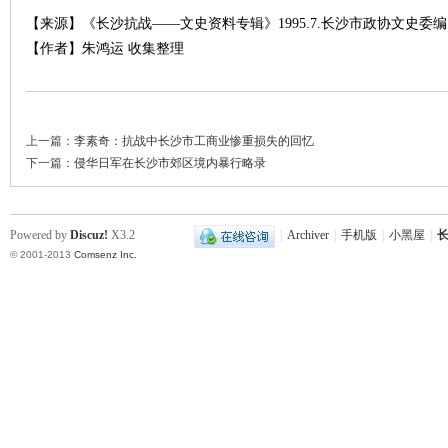
城
【来源】《长沙抗战——文史资料专辑》1995.7.长沙市政协文史委编
【作者】朱鸿运 收集整理
上一篇：
李素奇：抗战中长沙市工商业惨重损失的回忆
下一篇：
侵华日军在长沙市郊区境内暴行略录
长
Powered by
Discuz!
X3.2
|
Archiver
|
手机版
|
小黑屋
|
长
© 2001-2013
Comsenz Inc.
沙