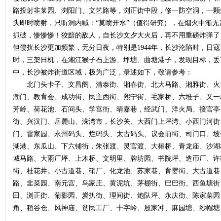
路投射韭莱园、浏阳门、文艺路等，浏正街中段，修一防空洞，一颗
头即时喷射，只听洞内喊：“莫喷开水”（值得研究），在烟火中渐
~
抓破，惨惨惨！狡黯的敌人，自长沙文夕大火后，再不用重磅炸弹了
但侵扰长沙更加频繁，无分日夜，特别是1944年，长沙沦陷时，日寇
时，三架日机，在湘江猴子石上游、坪塘、曲塘港子，发现目标，丢
中，长沙被炸街道区域，极为广泛，录述如下，敬请参考：
北门头卡子、文昌阁、清泰街、湘春街、北大马路、湘雅街、火
潮门、教育会、成功街、民主西街、熙宁街、毛家桥、六堆子、又一
芳岭、荷花池、石间头、学宫街、晴嘉巷，经武门、洋火局、接官亭
街、兴汉门、岳麓山、溁湾市，长沙关、大西门上坪湾、小西门河街
名
门、雷家园、永州码头、烂码头、太古码头、议会前街、司门口、坡
湖港、东瓜山、下六铺街，朱张渡、灵官渡、大椿桥、青龙庙、沙湖
城马路、大雨厂坪、上木桥、文明里、牌坊园、书院坪、造币厂、许
街、桂花井。小古道巷、硝厂、化龙池、苏家巷、育婴街、大古道巷
路、韭菜园、南元宫、乌家庄、黄泥坑、茅棚街、巴巴街、西鱼塘街
田、浏正街、菊影园、炭扒街、理间街、炮队坪、永庆街、陈家菜园
角、稻谷仓、风神庙、贫民工厂、十字岭、殷家冲、麻园塘、纱帽塘