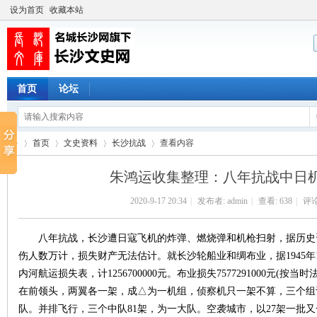
设为首页
收藏本站
首页
论坛
首页
文史资料
长沙抗战
查看内容
朱鸿运收集整理：八年抗战中日
2020-9-17 20:34
|
发布者:
admin
|
查看:
638
|
评论
长
›
›
›
›
八年抗战，长沙遭日寇飞机的炸弹、燃烧弹和机枪扫射，据历史
伤人数万计，损失财产无法估计。就长沙轮船业和绸布业，据1945
内河航运损失表，计1256700000元。布业损失7577291000元(
在前领头，两翼各一架，成△为一机组，侦察机只一架不算，三个组计
队。并排飞行，三个中队81架，为一大队。空袭城市，以27架一批