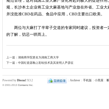
规范管理，这对我国工业大麻产业化将起到极大的促进作用
规，长沙本土企业将工业大麻基地与产业放在外省。工业大
~
并没批准CBD在药品、食品中应用，CBD主要出口欧美。
两位与大麻打了半辈子交道的专家同时建议，投资者一定
的了解，切忌一哄而上。
上一篇：
湖南商学院更名为湖南工商大学
名
下一篇：
中国红瓷器釉上彩绘技术及其发明人尹彦征
Powered by
Discuz!
X3.2
|
Archiver
|
手机版
|
小黑屋
|
长
© 2001-2013
Comsenz Inc.