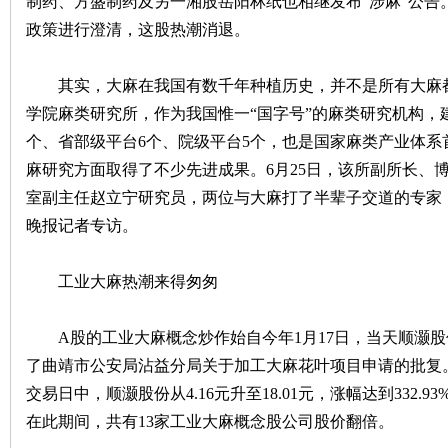
制药、方盛制药及另一湘股岳阳林纸也相继发布“涉麻”公告
政策进行澄清，这股热潮消退。
沙
其实，大麻在我国有数千年种植历史，并不是所有大麻都
学院麻类研究所，作为我国惟一“国字号”的麻类研究机构，
个、省部级平台6个、院级平台5个，也是国家麻类产业体
麻研究方面取得了不少先进成果。6月25日，该所副所长、
室副主任赵立宁研究员，两位与大麻打了半辈子交道的专家
晚报记者专访。
文
工业大麻热潮来得匆匆
A股的工业大麻概念炒作始自今年1月17日，当天顺灏股
了曲靖市公安局沾益分局关于加工大麻花叶项目申请的批复。于
交易日中，顺灏股份从4.16元升至18.01元，涨幅达到332
在此期间，共有13家工业大麻概念股公司股价翻倍。
库