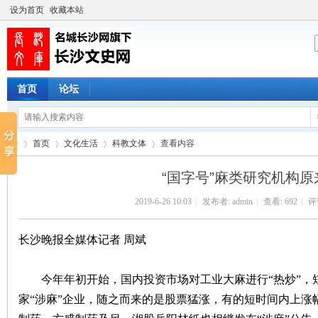
设为首页
收藏本站
首页
论坛
首页
文化生活
科教文体
查看内容
“国字号”麻类研究机构
2019-6-26 10:03
|
发布者:
admin
|
查看:
692
|
评论
长
›
›
›
›
长沙晚报全媒体记者 周斌
今年年初开始，国内投资市场对工业大麻进行“热炒”，
家“涉麻”企业，随之而来的是股票猛涨，有的短时间内上涨幅度