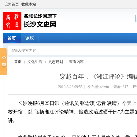
设为首页
收藏本站
首页
论坛
首页
文化生活
史志规划
查看内容
穿越百年，《湘江评论》编
2019-6-26 09:55
|
发布者:
admin
|
查看:
817
|
评论
长
›
›
›
›
长沙晚报6月25日讯（通讯员 张念琪 记者 凌晴）今天上
校开馆，以“弘扬湘江评论精神、锻造政治过硬干部”为主题
讲。