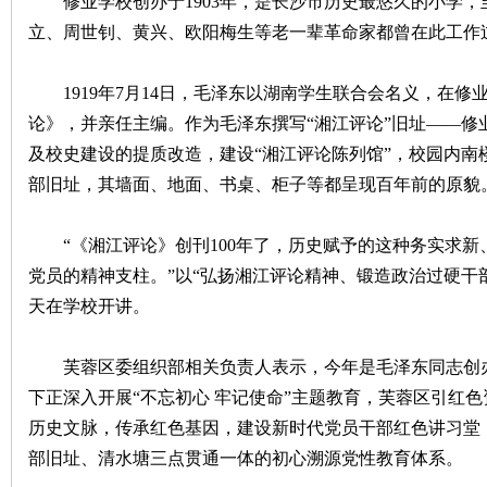
修业学校创办于1903年，是长沙市历史最悠久的小学，至
立、周世钊、黄兴、欧阳梅生等老一辈革命家都曾在此工作
沙
1919年7月14日，毛泽东以湖南学生联合会名义，在修
论》，并亲任主编。作为毛泽东撰写“湘江评论”旧址——修
及校史建设的提质改造，建设“湘江评论陈列馆”，校园内南
部旧址，其墙面、地面、书桌、柜子等都呈现百年前的原貌
“《湘江评论》创刊100年了，历史赋予的这种务实求新
文
党员的精神支柱。”以“弘扬湘江评论精神、锻造政治过硬干
天在学校开讲。
芙蓉区委组织部相关负责人表示，今年是毛泽东同志创办并
下正深入开展“不忘初心 牢记使命”主题教育，芙蓉区引红色
历史文脉，传承红色基因，建设新时代党员干部红色讲习堂，
部旧址、清水塘三点贯通一体的初心溯源党性教育体系。
库