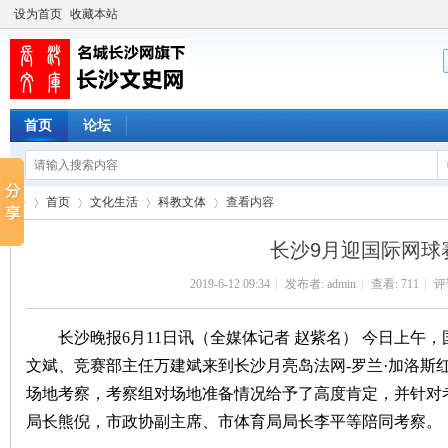
设为首页
收藏本站
首页
论坛
首页
文化生活
科教文体
查看内容
长沙9月迎国际网球
2019-6-12 09:34
|
发布者:
admin
|
查看:
711
|
评论
长
›
›
›
›
长沙晚报6月11日讯（全媒体记者 赵紫名） 今日上午
文斌、竞赛部主任万建斌来到长沙月亮岛法网-罗兰·加洛斯
场地考察，考察组对场地准备情况给予了高度肯定，并针对
局长熊倪，市政协副主席、市体育局局长李平等陪同考察。