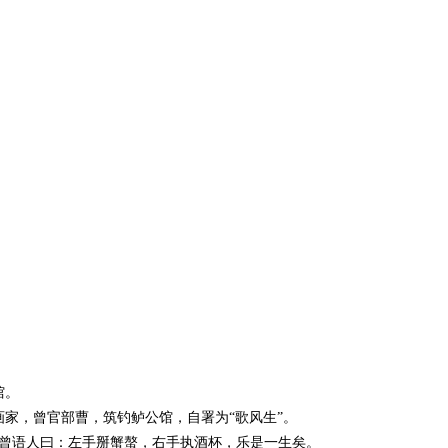
馆。
画家，曾官部曹，筑钓鲈公馆，自署为“歌风生”。
曾语人曰：左手掰蟹螯，右手执酒杯，乐是一生矣。