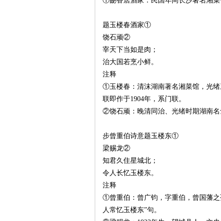
①飶香居酒家：民国年间长沙著名湘菜
题玉楼春酒家①
饶石顽②
宰天下当如是肉；
治大国若烹小鲜。
注释
网
①玉楼春：清沫湖南著名湘菜馆，光绪三
联即作于1904年，系门联。
②饶石顽：晚清同治、光绪时期湖南名
步曾重伯诗意题玉楼东①
梁赐龙②
知君久住星城北；
令人长忆玉楼东。
旗
注释
①曾重伯：曾广钧，字重伯，曾国藩之
人常忆玉楼东”句。