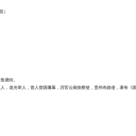
页）
东鱼塘街。
湖南平冮人，道光举人，曾人曾国藩幕，历官云南按察使，贵州布政使，著有《