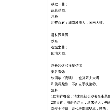
秧歌一曲；
蔬菜满园。
注释
①齐白石：湖南湘潭人，国画大师。
题长园曲园
沙
佚名
在城之曲；
因地为园。
题长沙饮和祥餐馆①
栗谷青②
饮酒读《离骚》，也算屠夫大嚼；
和羹调鼎鼐，不如左手执螯②。
文
注释
1饮和祥餐馆：清末民初长沙著名湘菜
2栗谷青：湖南长沙人，清末举人，书
③左手持螯：晋代史部郎毕卓，嗜酒，