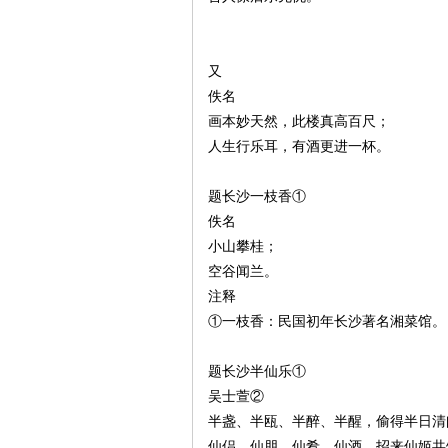
~
又
佚名
画本妙天然，此楼真高百尺；
人生行乐耳，有酒更进一杯。
题长沙一枝香①
佚名
小山攀桂；
名
空谷闻兰。
注释
①一枝香：民国初年长沙著名湘菜馆。
题长沙半仙乐①
吴士萱②
半盏、半瓯、半醉、半醒，偷得半日清
仙侣、仙朋、仙肴、仙酒，招来仙姬共