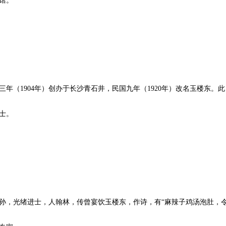
馆。
年（1904年）创办于长沙青石井，民国九年（1920年）改名玉楼东。此
士。
孙，光绪进士，人翰林，传曾宴饮玉楼东，作诗，有“麻辣子鸡汤泡肚，