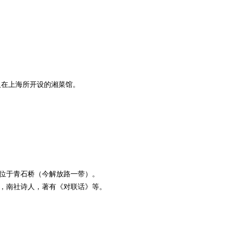
人在上海所开设的湘菜馆。
位于青石桥（今解放路一带）。
利人，南社诗人，著有《对联话》等。