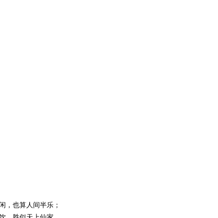
闲，也算人间半乐；
饮，胜似天上仙家。