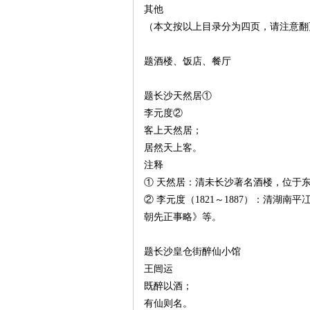
其他
（本文按以上目录分为四页，请注意翻
沙
题酒楼、饭店、餐厅
题长沙天然居①
李元度②
客上天然居；
居然天上客。
注释
文
① 天然居：清未长沙著名酒楼，位于
② 李元度（1821～1887）：清
朝先正事略》等。
题长沙皇仓街醉仙小馆
王闿运
既醉以酒；
有仙则名。
库