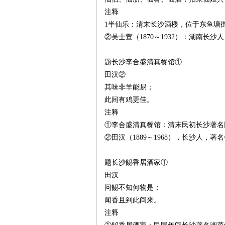
城
注释
1半仙乐：清末长沙酒楼，位于东鱼塘
②吴士萱（1870～1932）：湖南长
题长沙李合盛清真餐馆①
田汉②
其味非羊能易；
此间有鸡更佳。
长
注释
①李合盛清真餐馆：清末民初长沙著名
②田汉（1889～1968），长沙人，
题长沙飶香居酒家①
田汉
问飶不知何物是；
闻香且到此间来。
沙
注释