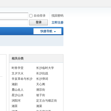
自动登录
找回密码
登录
立即注册
快捷导航
相关分类
时务学堂
长沙临时大学
文夕大火
长沙抗战
辛亥革命与长沙
长沙弹词
湘剧
天心阁
麓山名人
潮宗街
星沙山水
坡子街
浏阳河
定王台与都正街
湘茶
湘菜