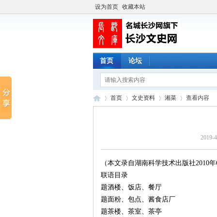
设为首页
收藏本站
首页
论坛
首页
文史资料
湘菜
查看内容
2019-4
长
›
›
›
›
（本文录自湖南科学技术出版社2010
联语目录
题酒楼、饭店、餐厅
题面粉、包点、酱食店厂
题茶楼、茶室、茶亭