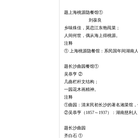
题上海桃源隐餐馆①
刘葆良
乡味殊佳，莫恋江东饱莼菜；
人间何世，偶从海上得桃源。
注释
① 上海桃源隐餐馆：系民国年间湖南
|
题长沙曲园餐馆①
吴恭亨 ②
几曲栏杆文结构；
一园花木画精神。
注释
①曲园：清末民初长沙的著名湘菜馆，
②吴恭亨（1857～1937）：湖南慈
长
题长沙曲园
齐白石 ①