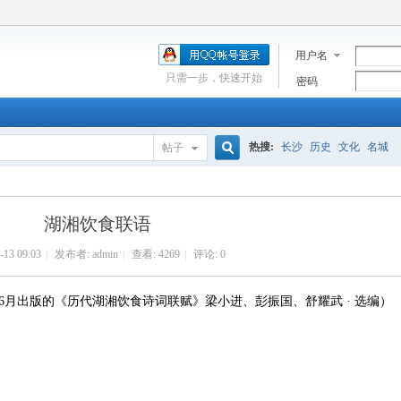
用户名
只需一步，快速开始
密码
热搜:
长沙
历史
文化
名城
帖子
搜
湖湘饮食联语
索
-13 09:03
|
发布者:
admin
|
查看:
4269
|
评论: 0
年6月出版的《历代湖湘饮食诗词联赋》梁小进、彭振国、舒耀武 · 选编）