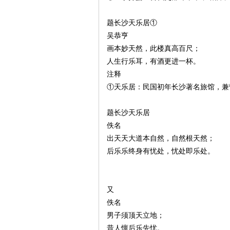
题长沙天乐居①
吴恭亨
画本妙天然，此楼真高百尺；
史
人生行乐耳，有酒更进一杯。
注释
①天乐居：民国初年长沙著名旅馆，兼
题长沙天乐居
佚名
出天天大道本自然，自然根天然；
后乐乐终身有忧处，忧处即乐处。
网
又
佚名
男子须顶天立地；
昔人懔后乐先忧。