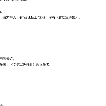
街。
沙人，清末举人，有“落魂狂士”之称，著有《古欢室诗集》。
回民餐馆。
著名作家，《义勇军进行曲》歌词作者。