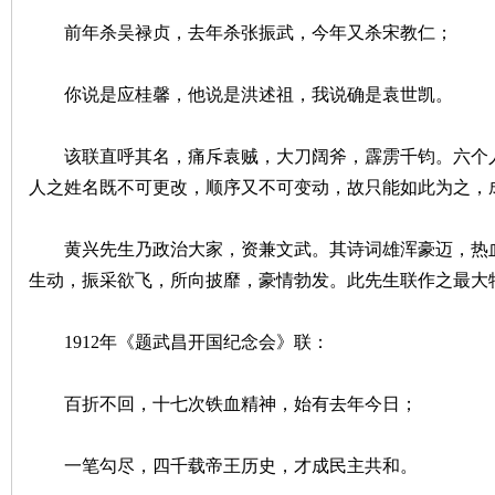
前年杀吴禄贞，去年杀张振武，今年又杀宋教仁；
沙
你说是应桂馨，他说是洪述祖，我说确是袁世凯。
该联直呼其名，痛斥袁贼，大刀阔斧，霹雳千钧。六个人
人之姓名既不可更改，顺序又不可变动，故只能如此为之，
黄兴先生乃政治大家，资兼文武。其诗词雄浑豪迈，热血
文
生动，振采欲飞，所向披靡，豪情勃发。此先生联作之最大
1912年《题武昌开国纪念会》联：
百折不回，十七次铁血精神，始有去年今日；
一笔勾尽，四千载帝王历史，才成民主共和。
库