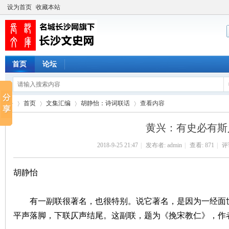
设为首页
收藏本站
首页
论坛
首页
文集汇编
胡静怡：诗词联话
查看内容
黄兴：有史必有斯
2018-9-25 21:47
|
发布者:
admin
|
查看:
871
|
评论
长
›
›
›
›
胡静怡
有一副联很著名，也很特别。说它著名，是因为一经面世
平声落脚，下联仄声结尾。这副联，题为《挽宋教仁》，作