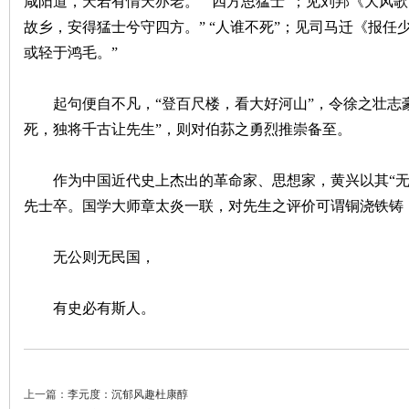
咸阳道，天若有情天亦老。”“四方思猛士”；见刘邦《大风
故乡，安得猛士兮守四方。” “人谁不死”；见司马迁《报任
或轻于鸿毛。”
起句便自不凡，“登百尺楼，看大好河山”，令徐之壮志豪
死，独将千古让先生”，则对伯荪之勇烈推崇备至。
沙
作为中国近代史上杰出的革命家、思想家，黄兴以其“无我
先士卒。国学大师章太炎一联，对先生之评价可谓铜浇铁铸
无公则无民国，
有史必有斯人。
文
上一篇：
李元度：沉郁风趣杜康醇