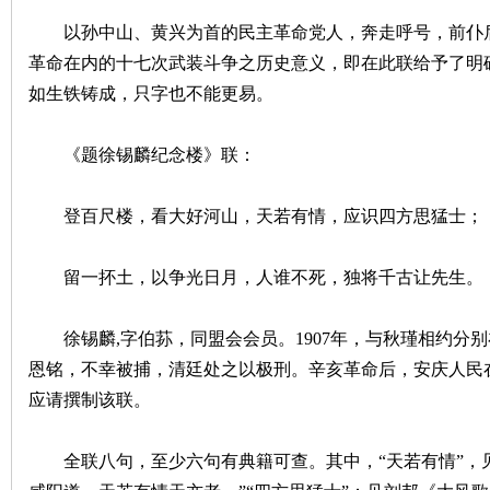
以孙中山、黄兴为首的民主革命党人，奔走呼号，前仆后
革命在内的十七次武装斗争之历史意义，即在此联给予了明
如生铁铸成，只字也不能更易。
《题徐锡麟纪念楼》联：
|
登百尺楼，看大好河山，天若有情，应识四方思猛士；
留一抔土，以争光日月，人谁不死，独将千古让先生。
徐锡麟,字伯荪，同盟会会员。1907年，与秋瑾相约分别
恩铭，不幸被捕，清廷处之以极刑。辛亥革命后，安庆人民
应请撰制该联。
长
全联八句，至少六句有典籍可查。其中，“天若有情”，见