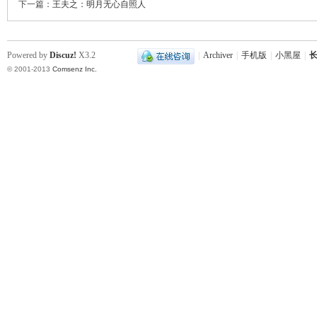
下一篇：
王夫之：明月无心自照人
Powered by
Discuz!
X3.2
|
Archiver
|
手机版
|
小黑屋
|
长
史
© 2001-2013
Comsenz Inc.
网