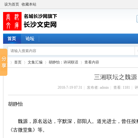
设为首页
收藏本站
首页
论坛
首页
文集汇编
胡静怡：诗词联话
查看内容
三湘联坛之魏源
2018-7-19 07:31
|
发布者:
admin
|
查看:
1181
|
评
长
›
›
›
›
胡静怡
魏源，原名远达，字默深，邵阳人。道光进士，曾任按察
《古微堂集》等。