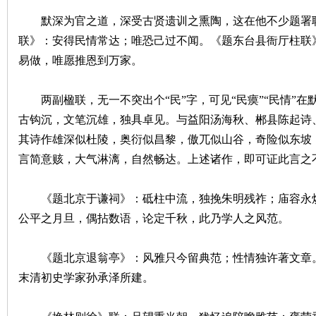
默深为官之道，深受古贤遗训之熏陶，这在他不少题署联
沙
联》：安得民情常达；唯恐己过不闻。《题东台县衙厅柱联
易做，唯愿推恩到万家。
两副楹联，无一不突出个“民”字，可见“民瘼”“民情”在
古钩沉，文笔沉雄，独具卓见。与益阳汤海秋、郴县陈起诗
其诗作雄深似杜陵，奥衍似昌黎，傲兀似山谷，奇险似东坡
言简意赅，大气淋漓，自然畅达。上述诸作，即可证此言之
文
《题北京于谦祠》：砥柱中流，独挽朱明残祚；庙容永焕
公平之月旦，偶拈数语，论定千秋，此乃学人之风范。
《题北京退翁亭》：风雅只今留典范；性情独许著文章。
末清初史学家孙承泽所建。
库