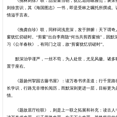
《挽林则徐》联：品望重当朝，犹忆追陪瞻雅范；褒荣垂
则徐赏识，其《海国图志》一书，即是受林之嘱托所撰成。
情溢乎言表。
《挽龚自珍》联，同样词浅意深，发于肺腑：天下谓奇人
窗犹忆切磋时。“剪窗”出自李商隐“何当共剪西窗烛”，因
习《公羊春秋》，有同门之谊，故“剪窗犹忆切磋时”。
|
默深治学谨严，一丝不苟，为人处世，尤见风徽。诸多联
置于座右。
《题扬州挈园古藤书屋》：读万卷书求圣道；行千里路得
长学识，行路无非增长阅历，而默深则更进一层，目标更为
情。
长
《题故居厅柱联》，则是上一联之拓展和补充：读古人书