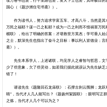
读万卷书也罢，行千里路也罢，友天下士也罢，其终极目的
国心（《题沙洲住宅书斋》）。
作为读书人，努力追求学富五车、才高八斗，当然是其本
万民之福耶？谋一己之私耶？或为一己之利而不惜祸害万民
楣联》，给出了明确的答案：才堪救世方英杰；学可垂人始
沙
之士，默深先生也指出了奋斗之目标：事以利人皆德业；言
斋》）。
先生本系学人，上述诸联，均见学人之睿智与哲思，文字
少了些意象，欠了些灵动，如若我们据此就误认为先生缺乏
错了！
文
请读先生《题隆回石龙庙联》：石撑古刹云围脚；龙跃寒潭
睛”，当代才人几人能写出？《题扬州絜园联》：眼明写正群
之炼，当代才人几个可以为之？