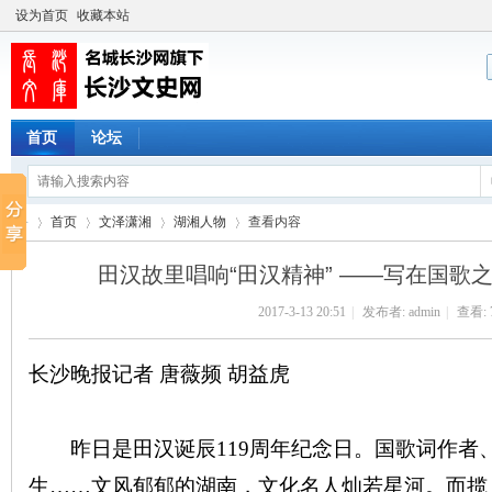
设为首页
收藏本站
首页
论坛
首页
文泽潇湘
湖湘人物
查看内容
田汉故里唱响“田汉精神” ——写在国歌之
2017-3-13 20:51
|
发布者:
admin
|
查看:
长
›
›
›
›
长沙晚报记者 唐薇频 胡益虎
昨日是田汉诞辰119周年纪念日。国歌词作者
生……文风郁郁的湖南，文化名人灿若星河。而揽