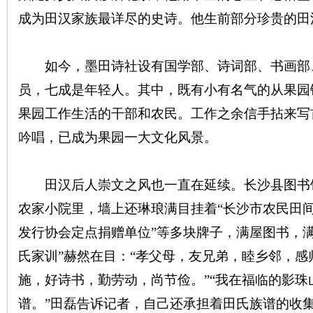
成为田汉家族最详尽的史诗。他生前部分珍贵的田
如今，墨田诗社设有国学部、诗词部、书画部
员，七成是年轻人。其中，既有小有名气的从果园
网
果园工作生活的干部和农民。工作之余信手拈来写
吟唱，已成为果园一大文化风景。
田汉后人崇文之风也一直在延续。长沙县图书
农家小院里，墙上还琳琅满目挂着“长沙市农民田间
发行协会定点捐赠单位”等多块牌子，满屋图书，
旗
氏家训”赫然在目：“孝父母，友兄弟，睦乡邻，
施，好诗书，勤劳动，尚节俭。”“我在福临的影
谱。”田磊告诉记者，自己还承担着田氏族谱的收