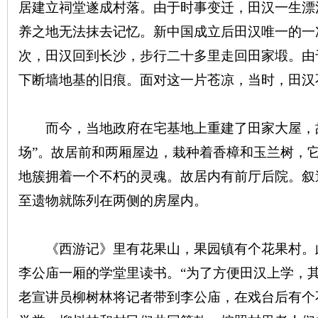
居建立祠堂遂成村落。由于时事变迁，田汉一生漂
养之地无法抹去记忆。新中国成立后田汉唯一的一次
次，田汉回到长沙，步行二十多里走回田家塅。由于
史
下断墙地基的旧痕。面对这一片苍凉，当时，田汉
而今，当地政府在宅基地上重建了田家大屋，故居
场”。故居前和两厢屋边，栽种着香樟和玉兰树，
地簇拥着一个不朽的灵魂。故居内有前厅后院。叙
至遗物就陈列在两侧的房屋内。
网
《西游记》里有花果山，果园镇有个花果村。
李公庙一厢的学堂里读书。“为了方便田汉上学，其
老宣讲员柳树林将记者带到李公庙，在戏台后有个