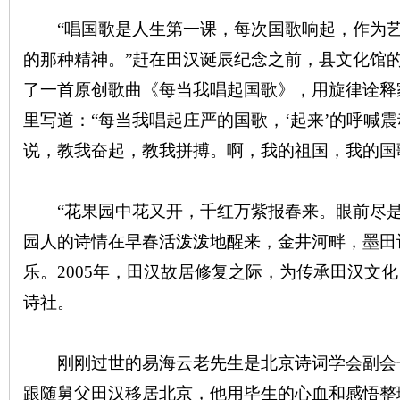
城
“唱国歌是人生第一课，每次国歌响起，作为艺
的那种精神。”赶在田汉诞辰纪念之前，县文化馆
了一首原创歌曲《每当我唱起国歌》，用旋律诠释
里写道：“每当我唱起庄严的国歌，‘起来’的呼喊
说，教我奋起，教我拼搏。啊，我的祖国，我的国
长
“花果园中花又开，千红万紫报春来。眼前尽是
园人的诗情在早春活泼泼地醒来，金井河畔，墨田
乐。2005年，田汉故居修复之际，为传承田汉文
诗社。
沙
刚刚过世的易海云老先生是北京诗词学会副会
跟随舅父田汉移居北京，他用毕生的心血和感悟整