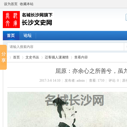
设为首页
收藏本站
首页
论坛
首页
文史书丛
迁客骚人潇湘情
查看内容
屈原：亦余心之所善兮，虽
2017-3-6 14:10
|
发布者:
admin
|
查看:
1710
|
评论: 0
|
原
长
›
›
›
›