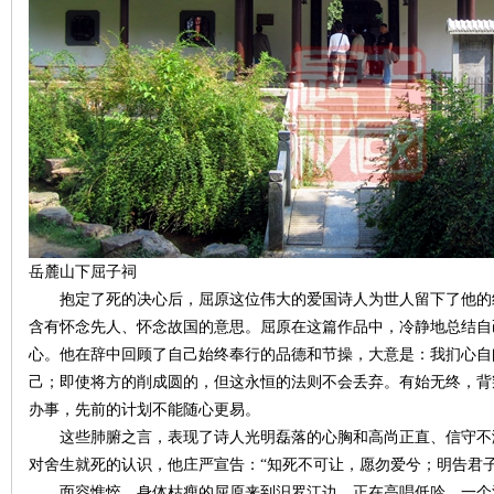
~
岳麓山下屈子祠
名
抱定了死的决心后，屈原这位伟大的爱国诗人为世人留下了他的绝
含有怀念先人、怀念故国的意思。屈原在这篇作品中，冷静地总结自
心。他在辞中回顾了自己始终奉行的品德和节操，大意是：我扪心自
己；即使将方的削成圆的，但这永恒的法则不会丢弃。有始无终，背
办事，先前的计划不能随心更易。
这些肺腑之言，表现了诗人光明磊落的心胸和高尚正直、信守不
对舍生就死的认识，他庄严宣告：“知死不可让，愿勿爱兮；明告君子
面容憔悴、身体枯瘦的屈原来到汨罗江边，正在高唱低吟，一个渔