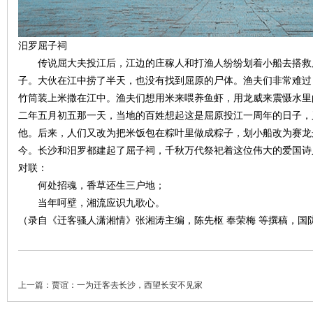
汨罗屈子祠
传说屈大夫投江后，江边的庄稼人和打渔人纷纷划着小船去搭救
子。大伙在江中捞了半天，也没有找到屈原的尸体。渔夫们非常难过
竹筒装上米撒在江中。渔夫们想用米来喂养鱼虾，用龙威来震慑水里
网
二年五月初五那一天，当地的百姓想起这是屈原投江一周年的日子，
他。后来，人们又改为把米饭包在粽叶里做成粽子，划小船改为赛龙
今。长沙和汨罗都建起了屈子祠，千秋万代祭祀着这位伟大的爱国诗
对联：
何处招魂，香草还生三户地；
当年呵壁，湘流应识九歌心。
（录自《迁客骚人潇湘情》张湘涛主编，陈先枢 奉荣梅 等撰稿，国防科
旗
上一篇：
贾谊：一为迁客去长沙，西望长安不见家