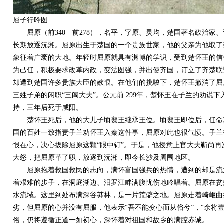
屈子行吟图
屈原（前340—前278），名平，字原、灵均，楚国著名政治家
长期放逐沅湘。屈原出生于楚国的一个贵族世家，他的父亲为他取了美
象征着广袤的大地。年轻时屈原就具有渊博的学识，受到楚怀王的信
为己任，积极要求改革内政，变法图强，并出使齐国，订立了齐楚联
却遭到楚国许多贵族大臣的嫉恨。在他们的挑唆下，楚怀王撤消了屈
三姓子弟的闲职“三闾大夫”。公元前 299年，楚怀王在子兰的劝说
|
持，三年后死于咸阳。
楚怀王死后，他的大儿子顷襄王继承王位。顷襄王即位后，任命
国的百姓一致指责子兰劝怀王入秦这件事，屈原对此也很气愤。子兰
恨在心，决心拔除屈原这颗“眼中钉”。于是，他授意上官大夫靳尚
大怒，把屈原革了职，放逐到沅湘，即今长沙及周围地区。
屈原抱着救国救民的志向，满怀富国强兵的热情，遭到的却是流
着艰难的步子，在洞庭湖边、汨罗江畔满腹忧伤地吟唱着。屈原在贫
水流域。这里到处布满深谷莽林，是一片荒僻之地。屈原走着崎岖曲
长
劣，但屈原的心并没有屈服，他表示“吾不能变心而从俗兮”，“余将
俗，仍将遵循正道一如初心，深怀着对祖国和故乡的满腔赤诚。