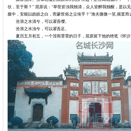
城
欤，至于斯？” 屈原说：“举世皆浊我独清，众人皆醉我独醒，是以见
腹中，安能以皓皓之白，而蒙世俗之尘埃乎？”渔夫微微一笑,摇桨而
沧浪之水清兮，可以濯吾缨。
沧浪之水浊兮，可以濯吾足。
夏历五月初五，一个淫雨霏霏的日子，屈原留下他的绝笔《怀沙》
长
沙