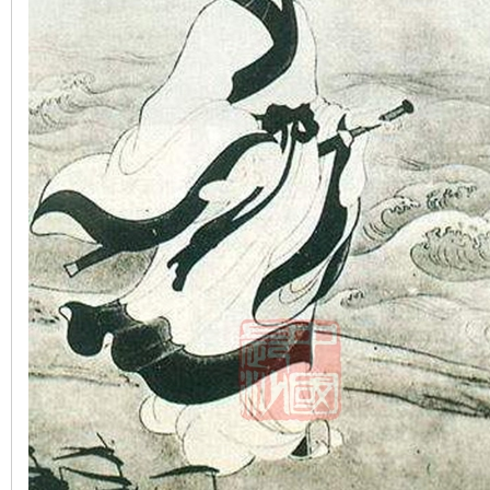
沙
文
库