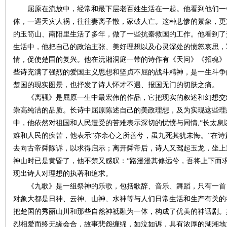
屈原在流放中，经常和最下层老百姓生活在一起。他看到他们一
体，一遇天灾人祸，往往妻离子散，家破人亡。这种悲惨的景象，更
的玉笥山、南阳里生活了多年，做了一些抗秦救国的工作。他看到了
生活中，他把自己的政治主张、美好理想以及心灵深处的愤怒哀思，
情，促使楚国的复兴。他在沅湘洞庭一带的诗作有《天问》《招魂》
些诗充满了强烈的爱国主义思想和坚贞不屈的战斗精神，是一生斗争
沙
楚国的现实图景，也抒发了诗人怀才不遇、报国无门的切肤之痛。
《离骚》是屈原一生中最宏伟的作品，它把现实的叙述和幻想交
崇高纯洁的品质。长诗中屈原陈述自己的美政理想，及为实现这些理
中，他依然对祖国和人民遭受的苦难表示深切的忧愤与同情,“长太息
难和人民的疾苦，他表示“亦余心之所善兮，虽九死其犹未悔。”在
去向古帝舜陈诉，以求得启示；离开舜帝后，诗人又驾起玉龙，坐上
神山时已是黄昏了，他不禁又感叹：“路漫漫其修远兮，吾将上下而
现出诗人对理想的执著和追求。
文
《九歌》是一组祭神的乐歌，包括歌辞、音乐、舞蹈，只有一首
对象大都是日神、云神、山神、水神等与人们日常生活和生产有关的
把楚国的秀丽山川和那些自然神祗融为一体，构成了优美的神话剧。
烈相爱而终无缘会合，故事悲怨缠绵，如泣如诉，具有浓厚的湖湘地