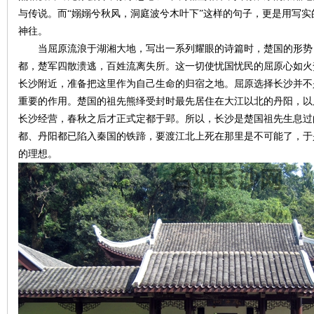
与传说。而“嫋嫋兮秋风，洞庭波兮木叶下”这样的句子，更是用写实
神往。
当屈原流浪于湖湘大地，写出一系列耀眼的诗篇时，楚国的形势日
都，楚军四散溃逃，百姓流离失所。这一切使忧国忧民的屈原心如火
史
长沙附近，准备把这里作为自己生命的归宿之地。屈原选择长沙并不
重要的作用。楚国的祖先熊绎受封时最先居住在大江以北的丹阳，以
长沙经营，春秋之后才正式定都于郢。所以，长沙是楚国祖先生息过
都、丹阳都已陷入秦国的铁蹄，要渡江北上死在那里是不可能了，于
的理想。
网