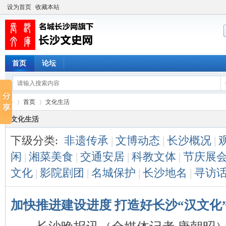
设为首页
收藏本站
首页
论坛
首页
文化生活
文化生活
下级分类:
非遗传承
|
文博动态
|
长沙概况
|
长
›
›
闲
|
湘菜美食
|
交通安居
|
科教文体
|
节庆展
文化
|
影院剧团
|
名城保护
|
长沙地名
|
寻访
加快推进建设进度 打造好长沙“汉文化