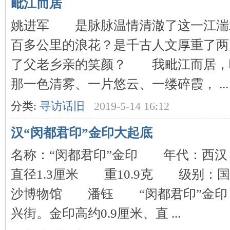
毗江而居
姚进军 是脉脉温情清澈了这一江湍
~
百多公里的浪花？是千古人文厚重了两
了父老乡亲的笑颜？ 我毗江而居，
那一色清雾、一片悠云、一缕碎霞， ...
分类:
寻访话旧
2019-5-14 16:12
名
汉“闵都君印”金印大起底
名称：“闵都君印”金印 年代：西
直径1.3厘米 重10.9克 级别
沙博物馆 潘钰 “闵都君印”金印，
兴街。金印高约0.9厘米、直 ...