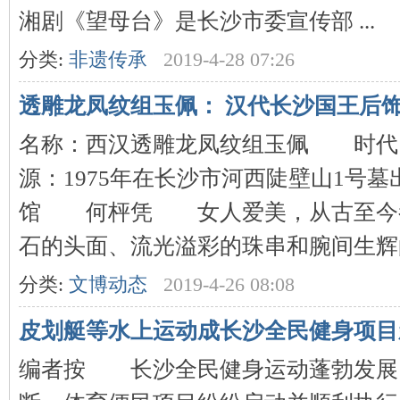
湘剧《望母台》是长沙市委宣传部 ...
分类:
非遗传承
2019-4-28 07:26
透雕龙凤纹组玉佩： 汉代长沙国王后
网
名称：西汉透雕龙凤纹组玉佩 时
源：1975年在长沙市河西陡壁山1
馆 何枰凭 女人爱美，从古至今
石的头面、流光溢彩的珠串和腕间生辉的镯
分类:
文博动态
2019-4-26 08:08
旗
皮划艇等水上运动成长沙全民健身项目
编者按 长沙全民健身运动蓬勃发展