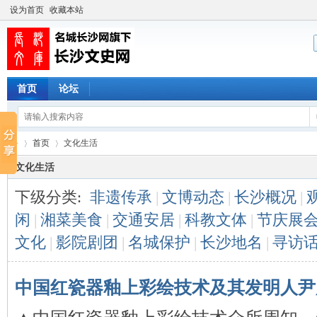
设为首页
收藏本站
首页
论坛
首页
文化生活
文化生活
下级分类:
非遗传承
|
文博动态
|
长沙概况
|
长
›
›
闲
|
湘菜美食
|
交通安居
|
科教文体
|
节庆展
文化
|
影院剧团
|
名城保护
|
长沙地名
|
寻访
中国红瓷器釉上彩绘技术及其发明人尹