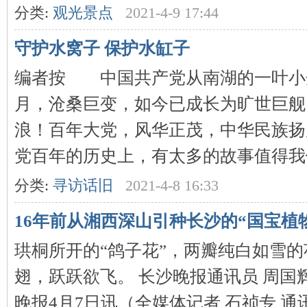
分类:
观光景点
2021-4-9 17:44
守护水窝子 保护水缸子
编者按 中国共产党从南湖的一叶小
沙
月，沧桑巨变，如今已成长为旷世巨舰
浪！百年大党，风华正茂，中华民族扬
党百年的历史上，有太多的故事值得我们 
分类:
寻访话旧
2021-4-8 16:33
16年前从湘西深山引种长沙的“国宝植
文
珙桐所开的“鸽子花”，两瓣纯白如雪
翅，跃跃欲飞。 长沙晚报通讯员 周国
晚报4月7日讯（全媒体记者 石祯专 通讯