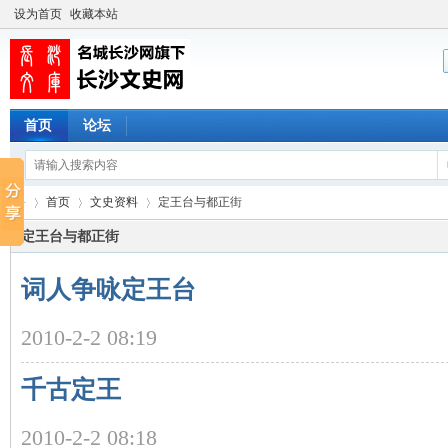
设为首页
收藏本站
首页
论坛
首页
文史资料
定王台与都正街
定王台与都正街
词人争咏定王台
长
›
›
›
2010-2-2 08:19
千古定王
2010-2-2 08:18