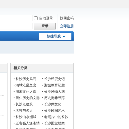
自动登录
找回密码
登录
立即注册
快捷导航
相关分类
•
长沙历史风云
•
长沙经贸史记
•
湘城沧桑之变
•
湘城教育纪胜
•
湖湘文化之都
•
长沙风物大观
•
留住历史的文脉
•
历史街巷寻踪
•
长沙老建筑
•
长沙井文化
•
名寝与名人
•
长沙民间艺术
•
长沙山水洲城
•
老照片中的长沙
•
迁客骚人潇湘情
•
长沙国宝档案