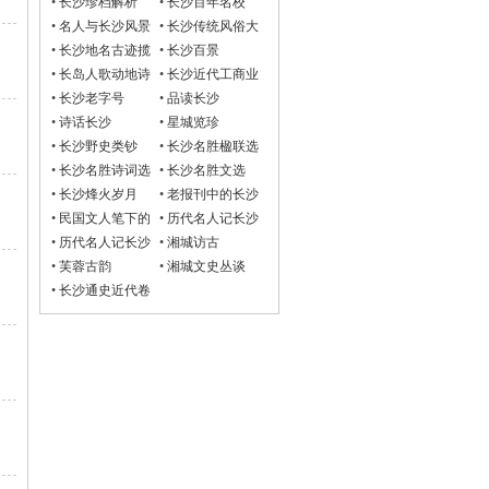
•
长沙珍档解析
•
长沙百年名校
•
名人与长沙风景
•
长沙传统风俗大
观
•
长沙地名古迹揽
•
长沙百景
胜
•
长岛人歌动地诗
•
长沙近代工商业
•
长沙老字号
•
品读长沙
•
诗话长沙
•
星城览珍
•
长沙野史类钞
•
长沙名胜楹联选
•
长沙名胜诗词选
•
长沙名胜文选
•
长沙烽火岁月
•
老报刊中的长沙
•
民国文人笔下的
•
历代名人记长沙
长沙
诗词选
•
历代名人记长沙
•
湘城访古
文选
•
芙蓉古韵
•
湘城文史丛谈
•
长沙通史近代卷