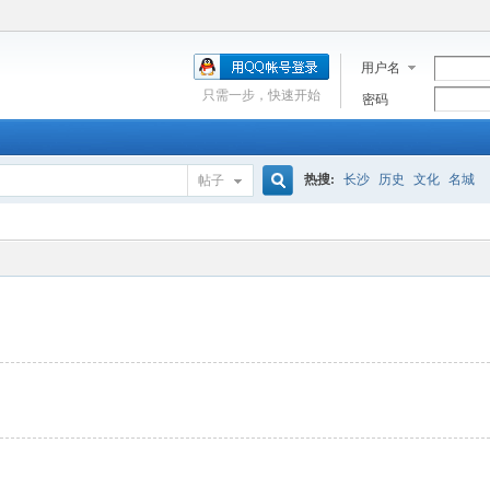
用户名
只需一步，快速开始
密码
热搜:
长沙
历史
文化
名城
帖子
搜
索