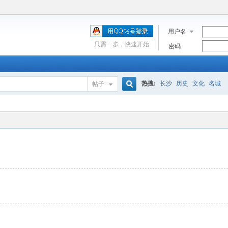
用户名
只需一步，快速开始
密码
热搜:
长沙
历史
文化
名城
帖子
搜
索