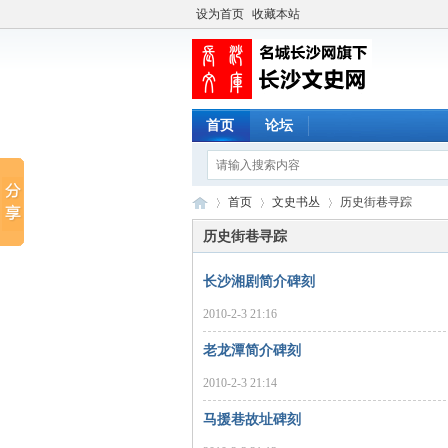
设为首页
收藏本站
首页
论坛
首页
文史书丛
历史街巷寻踪
历史街巷寻踪
长沙湘剧简介碑刻
长
›
›
›
2010-2-3 21:16
老龙潭简介碑刻
2010-2-3 21:14
马援巷故址碑刻