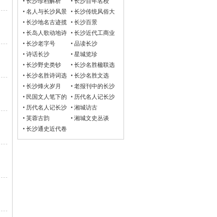
•
长沙珍档解析
•
长沙百年名校
•
名人与长沙风景
•
长沙传统风俗大
观
•
长沙地名古迹揽
•
长沙百景
胜
•
长岛人歌动地诗
•
长沙近代工商业
•
长沙老字号
•
品读长沙
•
诗话长沙
•
星城览珍
•
长沙野史类钞
•
长沙名胜楹联选
•
长沙名胜诗词选
•
长沙名胜文选
•
长沙烽火岁月
•
老报刊中的长沙
•
民国文人笔下的
•
历代名人记长沙
长沙
诗词选
•
历代名人记长沙
•
湘城访古
文选
•
芙蓉古韵
•
湘城文史丛谈
•
长沙通史近代卷