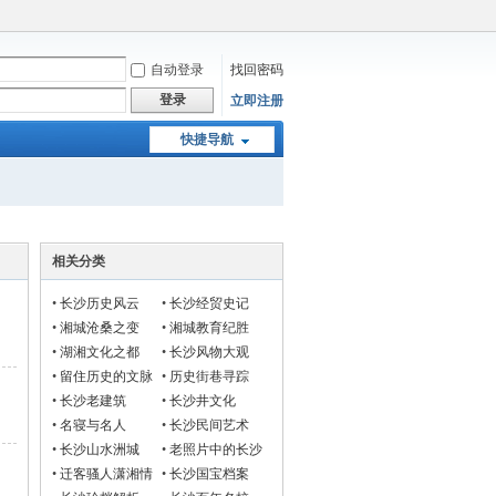
自动登录
找回密码
登录
立即注册
快捷导航
相关分类
•
长沙历史风云
•
长沙经贸史记
•
湘城沧桑之变
•
湘城教育纪胜
•
湖湘文化之都
•
长沙风物大观
•
留住历史的文脉
•
历史街巷寻踪
•
长沙老建筑
•
长沙井文化
•
名寝与名人
•
长沙民间艺术
•
长沙山水洲城
•
老照片中的长沙
•
迁客骚人潇湘情
•
长沙国宝档案