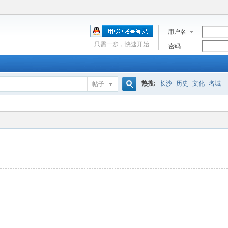
用户名
只需一步，快速开始
密码
热搜:
长沙
历史
文化
名城
帖子
搜
索