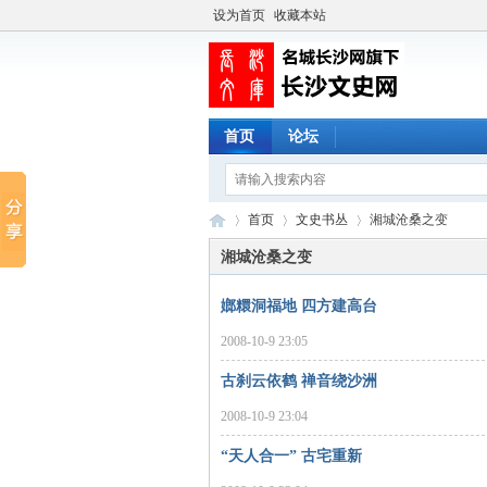
设为首页
收藏本站
首页
论坛
首页
文史书丛
湘城沧桑之变
湘城沧桑之变
嫏糫洞福地 四方建高台
长
›
›
›
2008-10-9 23:05
古刹云依鹤 禅音绕沙洲
2008-10-9 23:04
“天人合一” 古宅重新