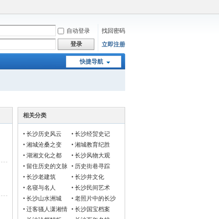
自动登录
找回密码
登录
立即注册
快捷导航
相关分类
•
长沙历史风云
•
长沙经贸史记
•
湘城沧桑之变
•
湘城教育纪胜
•
湖湘文化之都
•
长沙风物大观
•
留住历史的文脉
•
历史街巷寻踪
•
长沙老建筑
•
长沙井文化
•
名寝与名人
•
长沙民间艺术
•
长沙山水洲城
•
老照片中的长沙
•
迁客骚人潇湘情
•
长沙国宝档案