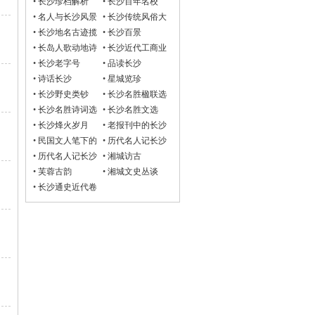
•
长沙珍档解析
•
长沙百年名校
•
名人与长沙风景
•
长沙传统风俗大
观
•
长沙地名古迹揽
•
长沙百景
胜
•
长岛人歌动地诗
•
长沙近代工商业
•
长沙老字号
•
品读长沙
•
诗话长沙
•
星城览珍
•
长沙野史类钞
•
长沙名胜楹联选
•
长沙名胜诗词选
•
长沙名胜文选
•
长沙烽火岁月
•
老报刊中的长沙
•
民国文人笔下的
•
历代名人记长沙
长沙
诗词选
•
历代名人记长沙
•
湘城访古
文选
•
芙蓉古韵
•
湘城文史丛谈
•
长沙通史近代卷