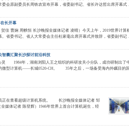
委会原副委员长周铁农宣布开幕，省委副书记、省长许达哲出席开幕式 ..
会在长开幕
佳 曹娴 周帙恒 长沙晚报全媒体记者 凌晴）今天上午，2019世界计算
。省委书记、省人大常委会主任杜家毫出席开幕式并致辞，省委副书记 ..
顶尖智囊汇聚长沙探讨前沿科技
陈心灵 1984年，湖南浏阳人王之组织的科研攻关小分队，成功研制出了
微型计算机——长城0520-CH。 35年之后，一场备受海内外瞩目的
员正在查看超级计算机系统。 长沙晚报全媒体记者 邹
媒体记者 陈登辉）1946年世界上首台计算机诞生，经