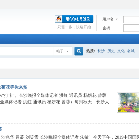
用户名
只需一步，快速开始
密码
热搜:
长沙
历史
文化
名城
帖子
搜
索
余盆菊花等你来赏
打卡”。长沙晚报全媒体记者 洪虹 通讯员 杨妍花 曾蓉
体记者 洪虹 通讯员 杨妍花 曾蓉）每到秋天，长沙人
幕
兆华 冒蕞 刘笑雪 长沙晚报全媒体记者 朱敏）今天下午，2019中国国