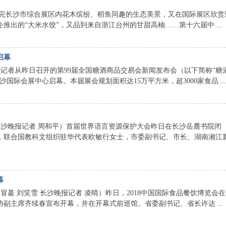
长沙市综合展区内花木缤纷、稻鱼同趣的生态美景，又在国际展区欣赏
推出的“大米水饺”，又品到来自浙江台州的甘甜高柚……第十六届中 ...
启幕
记者从昨日召开的第99届全国糖酒商品交易会新闻发布会（以下简称“糖
沙国际会展中心启幕。本届展会规划面积达15万平方米，超3000家食品 ..
沙晚报记者 周和平）首届世界语言资源保护大会昨日在长沙岳麓书院闭
，联合国教科文组织驻华代表欧敏行女士，市委副书记、市长、湖南湘江
幕
蕞 刘笑雪 长沙晚报记者 凌晴）昨日，2018中国国际食品餐饮博览会在
副主席齐续春宣布开幕，并在开幕式前巡馆。省委副书记、省长许达 ...