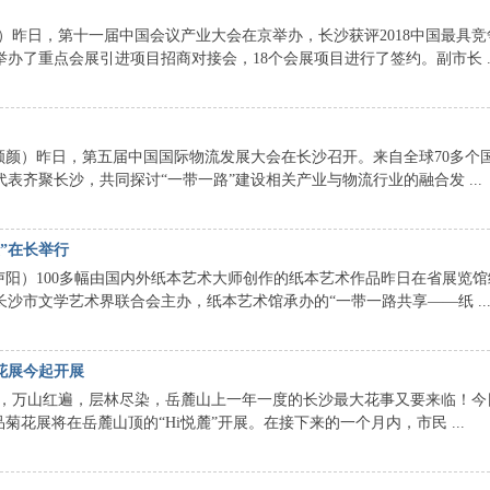
昨日，第十一届中国会议产业大会在京举办，长沙获评2018中国最具竞
办了重点会展引进项目招商对接会，18个会展项目进行了签约。副市长 ..
颜颜）昨日，第五届中国国际物流发展大会在长沙召开。来自全球70多个
表齐聚长沙，共同探讨“一带一路”建设相关产业与物流行业的融合发 ...
”在长举行
阳）100多幅由国内外纸本艺术大师创作的纸本艺术作品昨日在省展览馆
沙市文学艺术界联合会主办，纸本艺术馆承办的“一带一路共享——纸 ..
花展今起开展
万山红遍，层林尽染，岳麓山上一年一度的长沙最大花事又要来临！今
菊花展将在岳麓山顶的“Hi悦麓”开展。在接下来的一个月内，市民 ...