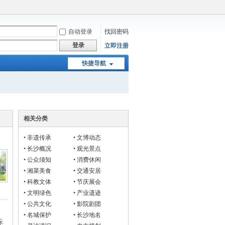
自动登录
找回密码
登录
立即注册
快捷导航
相关分类
•
非遗传承
•
文博动态
•
长沙概况
•
观光景点
•
公众须知
•
消费休闲
•
湘菜美食
•
交通安居
•
科教文体
•
节庆展会
•
文明绿色
•
产业遗迹
•
公共文化
•
影院剧团
•
名城保护
•
长沙地名
际