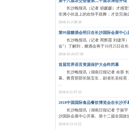
第十六届农交会暨第二十届农博会开馆
长沙晚报讯（记者 胡媛媛）才感受完
非洲小伙送上的欢快手鼓舞；才尝完湘企
2018-11-2 08:56
第99届糖酒会明日在长沙国际会展中心
长沙晚报讯（记者 周辉霞 刘捷萍）
沙
会”）了解到，糖酒会将于10月25日在长
2018-10-24 07:58
首届世界语言资源保护大会昨闭幕
长沙晚报讯（湖南日报记者 余蓉 长
幕。教育部部长陈宝生，副省长吴桂英
...
2018-9-21 07:55
文
2018中国国际食品餐饮博览会在长沙开
长沙晚报讯（湖南日报记者 于振宇 冒
沙国际会展中心开幕。第十二届全国政协
2018-9-13 15:22