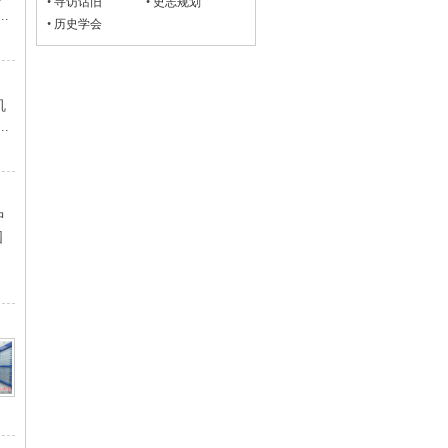
•
寻访话旧
•
史志规划
.
•
历史学会
机
.
中
国