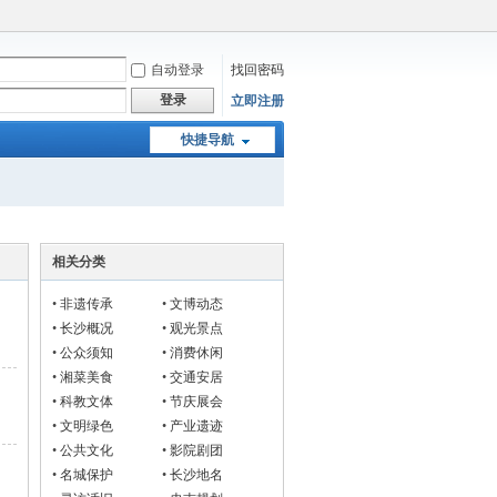
自动登录
找回密码
登录
立即注册
快捷导航
相关分类
•
非遗传承
•
文博动态
•
长沙概况
•
观光景点
•
公众须知
•
消费休闲
•
湘菜美食
•
交通安居
•
科教文体
•
节庆展会
•
文明绿色
•
产业遗迹
•
公共文化
•
影院剧团
•
名城保护
•
长沙地名