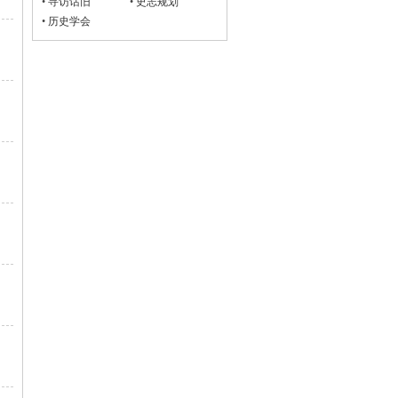
•
寻访话旧
•
史志规划
•
历史学会