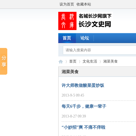
设为首页
收藏本站
首页
论坛
首页
文化生活
湘菜美食
湘菜美食
许大师教做酸菜蛋炒饭
长
›
›
›
2013-9-5 09:45
每天6千步，健康一辈子
2013-8-27 09:39
“小妙招”爽 不痛不痒啦