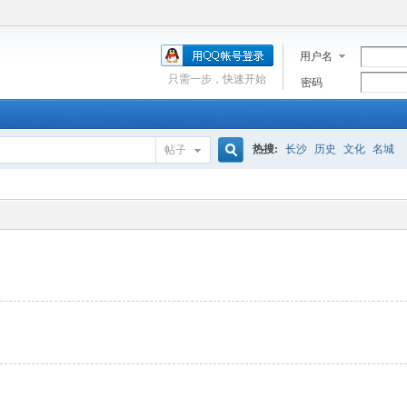
用户名
只需一步，快速开始
密码
热搜:
长沙
历史
文化
名城
帖子
搜
索